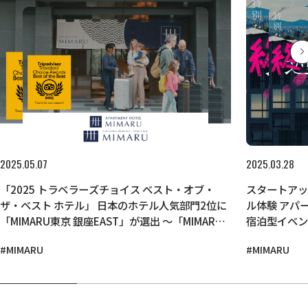
2025.05.07
2025.03.28
「2025 トラベラーズチョイス ベスト・オブ・
スタートアッ
ザ・ベスト ホテル」 日本のホテル人気部門2位に
ル体験 アパートメントホテル「MIMARU」にて、
「MIMARU東京 銀座EAST」が選出 ～「MIMARU
宿泊型イベントを開催 ～チ
東京 上野NORTH」も4年連続でB＆B、イン部門
完売。132
#MIMARU
#MIMARU
に選出～
ト～