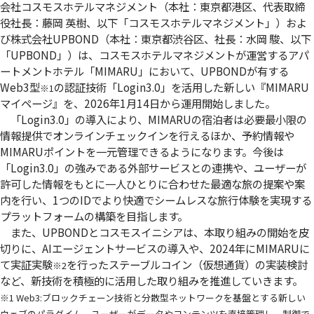
会社コスモスホテルマネジメント（本社：東京都港区、代表取締
役社長：藤岡 英樹、以下「コスモスホテルマネジメント」）およ
び株式会社UPBOND（本社：東京都渋谷区、社長：水岡 駿、以下
「UPBOND」）は、コスモスホテルマネジメントが運営するアパ
ートメントホテル「MIMARU」において、UPBONDが有する
Web3型
の認証技術「Login3.0」を活用した新しい『MIMARU
※1
マイページ』を、2026年1月14日から運用開始しました。
「Login3.0」の導入により、MIMARUの宿泊者は必要最小限の
情報提供でオンラインチェックインを行えるほか、予約情報や
MIMARUポイントを一元管理できるようになります。今後は
「Login3.0」の強みである外部サービスとの連携や、ユーザーが
許可した情報をもとに一人ひとりに合わせた最適な旅の提案や案
内を行い、1つのIDでより快適でシームレスな旅行体験を実現する
プラットフォームの構築を目指します。
また、UPBONDとコスモスイニシアは、本取り組みの開始を皮
切りに、AIエージェントサービスの導入や、2024年にMIMARUに
て実証実験
を行ったステーブルコイン（仮想通貨）の実装検討
※2
など、新技術を積極的に活用した取り組みを推進していきます。
※1 Web3:ブロックチェーン技術と分散型ネットワークを基盤とする新しい
ウェブのパラダイム。ユーザーがデータやコンテンツを直接管理し、制御で