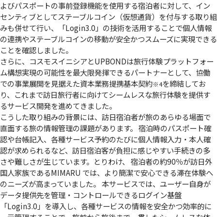
よびパスポートの事前登録機能を使用する宿泊者に対して、イン
センティブとしてステーブルコイン（仮想通貨）を付与する取り組
みも併せて行い、「Login3.0」の技術を活用することで個人情報
の連携やステーブルコインの移動が安全かつスムーズに実現できる
ことを確認しました。
さらに、コスモスイニシアとUPBONDは旅行体験プラットフォー
ム構想実現の可能性を最大限発揮できるパートナーとして、協働
での事業展開を見据えた資本業務提携基本契約
を締結してお
※4
り、これまで訪日旅行者に向けてシームレスな旅行体験を提供す
るサービス開発を進めてきました。
こうした取り組みの背景には、訪日宿泊者が旅のあらゆる場面で
直面する旅の情報管理の課題があります。 宿泊時のパスポート確
認や台帳記入、各種サービス予約のたびに個人情報入力・本人確
認が求められるなど、訪日宿泊客が負担に感じやすい手続きの多
さや難しさが生じています。とりわけ、 宿泊者の約90％が訪日外
国人家族であるMIMARU では、より簡潔で安心できる滞在体験へ
のニーズが高まっていました。 本サービスでは、ユーザー自身が
データ提供先を管理・コントロールできるログイン基盤
「Login3.0」を導入し、各種サービスの情報を安全かつ効率的に