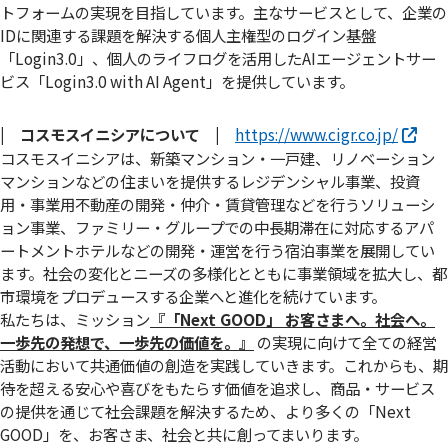
トフォームの実現を目指しています。主なサービスとして、企業の
IDに関連する課題を解決する個人主権型のログイン基盤
「Login3.0」、個人のライフログを活用したAIエージェントサー
ビス「Login3.0 with AI Agent」を提供しています。
| コスモスイニシアについて |
https://www.cigr.co.jp/
コスモスイニシアは、新築マンション・一戸建、リノベーション
マンションなどの住まいを提供するレジデンシャル事業、投資
用・事業用不動産の開発・仲介・賃貸管理などを行うソリューシ
ョン事業、ファミリー・グループでの中長期滞在に対応するアパ
ートメントホテルなどの開発・運営を行う宿泊事業を展開してい
ます。社会の変化とニーズの多様化とともに事業領域を拡大し、都
市環境をプロデュースする企業へと進化を続けています。
私たちは、ミッション
『「Next GOOD」 お客さまへ。社会へ。
⼀歩先の発想で、⼀歩先の価値を。』
の実現に向けて全ての経営
活動において共通価値の創造を実践していきます。これからも、期
待を超える安心や喜びをもたらす価値を追求し、商品・サービス
の提供を通じて社会課題を解決するため、より多くの「Next
GOOD」を、お客さま、社会と共に創ってまいります。