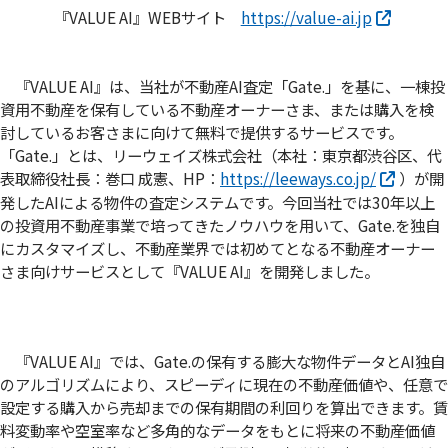
『VALUE AI』WEBサイト
https://value-ai.jp
『VALUE AI』は、当社が不動産AI査定「Gate.」を基に、一棟投
資用不動産を保有している不動産オーナーさま、または購入を検
討しているお客さまに向けて無料で提供するサービスです。
「Gate.」とは、リーウェイズ株式会社（本社：東京都渋谷区、代
表取締役社長：巻口 成憲、HP：
https://leeways.co.jp/
）が開
発したAIによる物件の査定システムです。今回当社では30年以上
の投資用不動産事業で培ってきたノウハウを用いて、Gate.を独自
にカスタマイズし、不動産業界では初めてとなる不動産オーナー
さま向けサービスとして『VALUE AI』を開発しました。
『VALUE AI』では、Gate.の保有する膨大な物件データとAI独自
のアルゴリズムにより、スピーディに現在の不動産価値や、任意で
設定する購入から売却までの保有期間の利回りを算出できます。賃
料変動率や空室率など多角的なデータをもとに将来の不動産価値