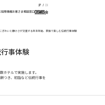
JP
/
EN
ス
採用情報
お客さま相談窓口
にぎわいと静けさが交差する年末年始、家族で楽しむ伝統行事体験
統行事体験
数ホテルで実施します。
、餅つき、初詣など伝統行事を