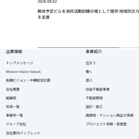
2026.08.03
解体予定ビルを消防活動訓練の場として提供 地域防災
を支援
企業情報
事業紹介
トップメッセージ
住まう
Mission Vision Values
働く
長期ビジョン・中期経営計画
遊ぶ
会社概要
収益不動産事業
組織図
不動産開発
役員一覧
設計・施工
事業所一覧
再開発・マンション再生の実績
グループ会社
プロジェクト実績・受賞歴
会社案内パンフレット