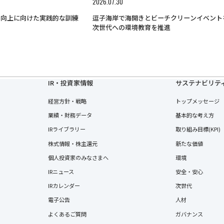
2026.07.30
力向上に向けた実践的な訓練
逗子海岸で海開きとビーチクリーンイベント
次世代への環境教育を推進
IR・投資家情報
サステナビリテ
経営方針・戦略
トップメッセージ
業績・財務データ
基本的な考え方
IRライブラリー
取り組み目標(KPI)
株式情報・株主還元
新たな価値
個人投資家のみなさまへ
環境
IRニュース
安全・安心
IRカレンダー
次世代
電子公告
人材
よくあるご質問
ガバナンス