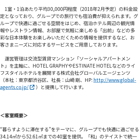
1室・1泊あたり平均30,000円程度（2018年2月予定）の料金設
定となっており、グループでの旅行でも宿泊費が抑えられます。グ
ループで快適に過ごせる空間をはじめ、宿泊ホテル周辺の観光情
報やレストラン情報、お部屋で気軽に楽しめる「出前」などの多
彩な日本体験をお楽しみいただくための情報を提供するなど、お
客さまニーズに対応するサービスをご用意しております。
運営管理は交流型賃貸マンション「ソーシャルアパートメン
ト」を主軸に、HOTEL GRAPHYやESTINATE HOTELなどのライ
フスタイルホテルを展開する株式会社グローバルエージェンツ
（本社：東京都渋谷区、社長：山崎 剛、HP:
http://www.global-
agents.co.jp/
）と提携して行います。
＜客室概要＞
“暮らすように滞在する”をテーマに、グループでも快適に過ごせる
34.14㎡から52.61㎡までの40室を提供。「和」のテイストで統一