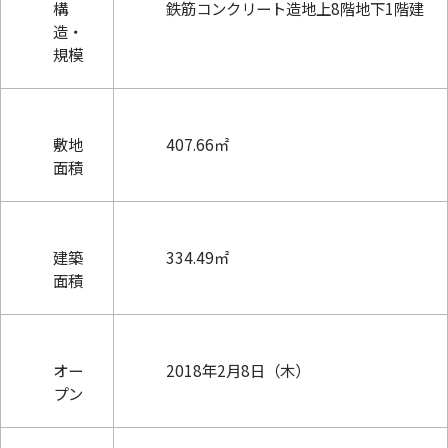
構
鉄筋コンクリート造地上8階地下1階建
造・
規模
敷地
407.66㎡
面積
建築
334.49㎡
面積
オー
2018年2月8日（木）
プン