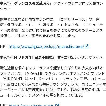
事例②『グランコスモ武蔵浦和』
アクティブシニア向け分譲マン
ション
施設とは異なる自由な生活の中に、「見守りサービス」や「医
療・健康サポート」、「生活サポート」をはじめ、「コミュニテ
ィ形成支援」など健康的に毎日を豊かに暮らすためのサービスを
提供し、ご本人・ご家族の安心をお届けします。
HP：
https://www.cigr.co.jp/cls/pj/musashiurawa/
事例③『MID POINT 目黒不動前』
住宅立地型レンタルオフィス
職住近接を求めるフリーランスや起業したばかりの少人数向けオ
フィスとして、1名から利用できるレンタルオフィスの新ブランド
『MID POINT（ミッド ポイント）』。リラックス空間、コミュニ
ティ空間として利用できる共用ラウンジやテラス、コミュニティマ
ネージャーによる交流支援も用意しており、職場と自宅の中間、ニ
ュートラルなワークスタイルの場を提案しています。
HP：
https://www.cigr.co.jp/mp/