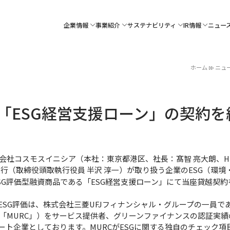
企業情報
事業紹介
サステナビリティ
IR情報
ニュー
ホーム
ニュ
と「ESG経営支援ローン」の契約を
会社コスモスイニシア（本社：東京都港区、社長：髙智 亮大朗、H
銀行（取締役頭取執行役員 半沢 淳一）が取り扱う企業のESG（環
G評価型融資商品である「ESG経営支援ローン」にて当座貸越契約を2
ESG評価は、株式会社三菱UFJフィナンシャル・グループの一員で
「MURC」）をサービス提供者、グリーンファイナンスの認証実
ート企業としております。MURCがESGに関する独自のチェック項目