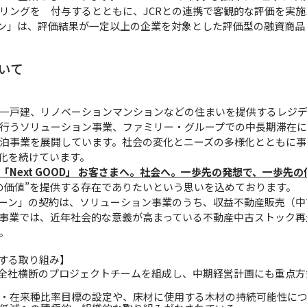
リングを 付与するとともに、JCRとの連携で客観的な評価を実
ーン」は、評価結果が一定以上の企業を対象とした評価型の融資商品
いて
一戸建、リノベーションマンションなどの住まいを提供するレジ
行うソリューション事業、ファミリー・グループでの中長期滞在
泊事業を展開しています。社会の変化とニーズの多様化とともに事
化を続けています。
「Next GOOD」 お客さまへ。社会へ。⼀歩先の発想で、⼀歩先
の価値”を提供する存在でありたいという思いを込めております。
ローン」の契約は、ソリューション事業のうち、収益不動産販売（
事業では、近年社会的な意義が高まっている不動産中古ストック再
。
関する取り組み】
、全社横断のプロジェクトチームを組成し、中期経営計画にも重点
・在来種比率目標の設定や、床材に使用する木材の持続可能性に