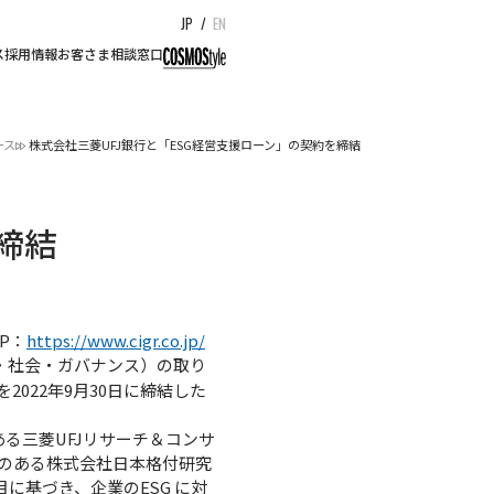
JP
/
EN
ス
採用情報
お客さま相談窓口
ース
株式会社三菱UFJ銀行と「ESG経営支援ローン」の契約を締結
締結
P：
https://www.cigr.co.jp/
境・社会・ガバナンス）の取り
022年9月30日に締結した
ある三菱UFJリサーチ＆コンサ
績のある株式会社日本格付研究
に基づき、企業のESG に対