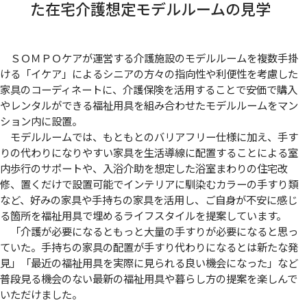
た在宅介護想定モデルルームの見学
ＳＯＭＰＯケアが運営する介護施設のモデルルームを複数手掛
ける「イケア」によるシニアの方々の指向性や利便性を考慮した
家具のコーディネートに、介護保険を活用することで安価で購入
やレンタルができる福祉用具を組み合わせたモデルルームをマン
ション内に設置。
モデルルームでは、もともとのバリアフリー仕様に加え、手す
りの代わりになりやすい家具を生活導線に配置することによる室
内歩行のサポートや、入浴介助を想定した浴室まわりの住宅改
修、置くだけで設置可能でインテリアに馴染むカラーの手すり類
など、好みの家具や手持ちの家具を活用し、ご自身が不安に感じ
る箇所を福祉用具で埋めるライフスタイルを提案しています。
「介護が必要になるともっと大量の手すりが必要になると思っ
ていた。手持ちの家具の配置が手すり代わりになるとは新たな発
見」「最近の福祉用具を実際に見られる良い機会になった」など
普段見る機会のない最新の福祉用具や暮らし方の提案を楽しんで
いただけました。