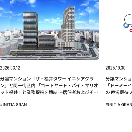
2026.03.12
2025.10.30
分譲マンション「ザ・福井タワー イニシアグラ
分譲マンショ
ン」と同一街区内 「コートヤード・バイ・マリオ
「ドーミー
ット福井」と業務提携を締結 ～居住者およびその
の 直営優待
親族が宿泊・レストラン利用時に割引特典を享受
る新サービ
#INITIA GRAN
#INITIA GRA
～