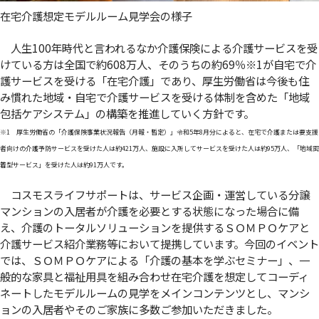
在宅介護想定モデルルーム見学会の様子
人生100年時代と言われるなか介護保険による介護サービスを受
けている方は全国で約608万人、そのうちの約69％
※1
が自宅で介
護サービスを受ける「在宅介護」であり、厚生労働省は今後も住
み慣れた地域・自宅で介護サービスを受ける体制を含めた「地域
包括ケアシステム」の構築を推進していく方針です。
※1 厚生労働省の「介護保険事業状況報告（月報・暫定）」令和5年8月分によると、在宅で介護または要支援
者向けの介護予防サービスを受けた人は約421万人、施設に入所してサービスを受けた人は約95万人、「地域密
着型サービス」を受けた人は約91万人です。
コスモスライフサポートは、サービス企画・運営している分譲
マンションの入居者が介護を必要とする状態になった場合に備
え、介護のトータルソリューションを提供するＳＯＭＰＯケアと
介護サービス紹介業務等において提携しています。今回のイベント
では、ＳＯＭＰＯケアによる「介護の基本を学ぶセミナー」、一
般的な家具と福祉用具を組み合わせ在宅介護を想定してコーディ
ネートしたモデルルームの見学をメインコンテンツとし、マンシ
ョンの入居者やそのご家族に多数ご参加いただきました。