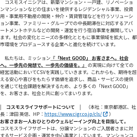
コスモスイニシアは、新築マンション・一戸建、リノベーショ
ンマンションなどの住まいを提供するレジデンシャル事業、投資
用・事業用不動産の開発・仲介・賃貸管理などを行うソリューシ
ョン事業、ファミリー・グループでの中長期滞在に対応するアパ
ートメントホテルなどの開発・運営を行う宿泊事業を展開してい
ます。社会の変化とニーズの多様化とともに事業領域を拡大し、都
市環境をプロデュースする企業へと進化を続けています。
私たちは、ミッション
『「Next GOOD」 お客さまへ。社会
へ。⼀歩先の発想で、⼀歩先の価値を。』
の実現に向けて全ての
経営活動においてCSVを実践していきます。これからも、期待を超
える安心や喜びをもたらす価値を追求し、商品・サービスの提供
を通じて社会課題を解決するため、より多くの「Next GOOD」
を、お客さま、社会と共に創ってまいります。
| コスモスライフサポートについて |
（本社：東京都港区、社
長：津田 英信、HP：
https://www.cigr.co.jp/cls/
）
お客さまお一人おひとりのウェルビーイング向上を目指して。
コスモスライフサポートは、分譲マンションのご入居者さまに対
するサービス企画・運営を中心事業としています。 マンションコ