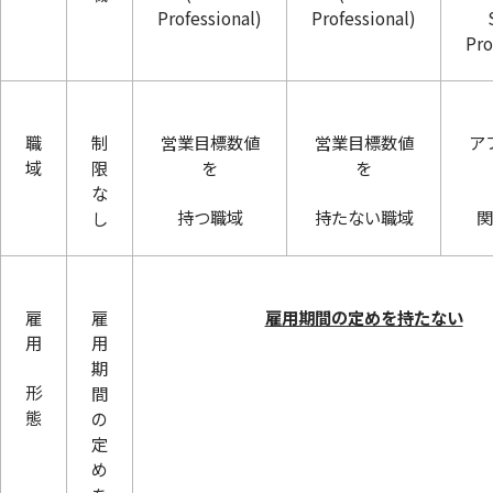
Professional)
Professional)
Pro
職
制
営業目標数値
営業目標数値
ア
域
限
を
を
な
持つ職域
持たない職域
関
し
雇
雇
雇用期間の定めを持たない
用
用
期
形
間
態
の
定
め