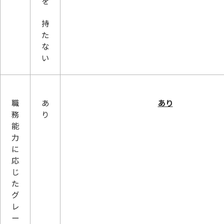
を
持
た
な
い
職
あ
あり
務
り
能
力
に
応
じ
た
グ
レ
ー