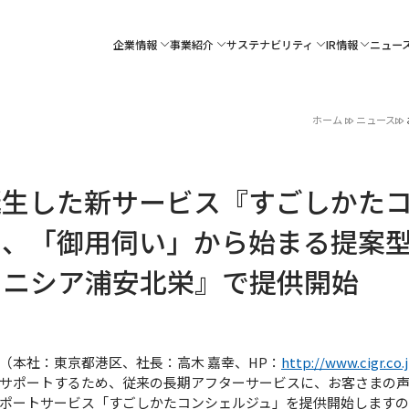
企業情報
事業紹介
サステナビリティ
IR情報
ニュー
ホーム
ニュース
誕生した新サービス『すごしかた
を、「御用伺い」から始まる提案
イニシア浦安北栄』で提供開始
本社：東京都港区、社長：高木 嘉幸、HP：
http://www.cigr.co.
サポートするため、従来の長期アフターサービスに、お客さまの
ポートサービス「すごしかたコンシェルジュ」を提供開始しますの