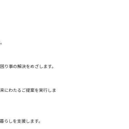
。
困り事の
解決をめざします。
将来にわた
るご提案を実行しま
暮らしを
支援します。