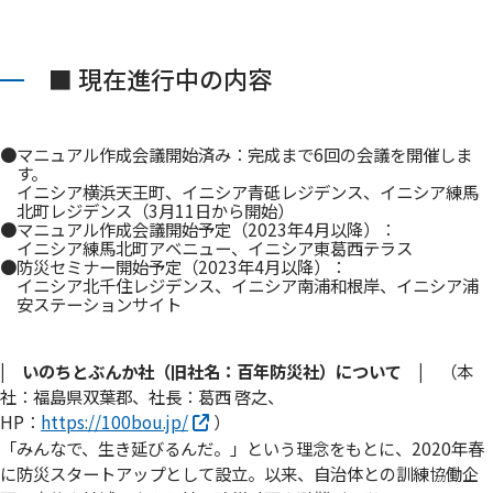
■ 現在進行中の内容
●マニュアル作成会議開始済み：完成まで6回の会議を開催しま
す。
イニシア横浜天王町、イニシア青砥レジデンス、イニシア練馬
北町レジデンス（3月11日から開始）
●マニュアル作成会議開始予定（2023年4月以降）：
イニシア練馬北町アベニュー、イニシア東葛西テラス
●防災セミナー開始予定（2023年4月以降）：
イニシア北千住レジデンス、イニシア南浦和根岸、イニシア浦
安ステーションサイト
| いのちとぶんか社（旧社名：百年防災社）について |
（本
社：福島県双葉郡、社長：葛西 啓之、
HP：
https://100bou.jp/
）
「みんなで、生き延びるんだ。」という理念をもとに、2020年春
に防災スタートアップとして設立。以来、自治体との訓練協働企