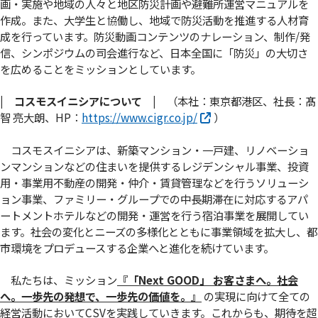
画・実施や地域の人々と地区防災計画や避難所運営マニュアルを
作成。また、大学生と協働し、地域で防災活動を推進する人材育
成を行っています。防災動画コンテンツのナレーション、制作/発
信、シンポジウムの司会進行など、日本全国に「防災」の大切さ
を広めることをミッションとしています。
| コスモスイニシアについて |
（本社：東京都港区、社長：髙
智 亮大朗、HP：
https://www.cigr.co.jp/
）
コスモスイニシアは、新築マンション・一戸建、リノベーショ
ンマンションなどの住まいを提供するレジデンシャル事業、投資
用・事業用不動産の開発・仲介・賃貸管理などを行うソリューシ
ョン事業、ファミリー・グループでの中長期滞在に対応するアパ
ートメントホテルなどの開発・運営を行う宿泊事業を展開してい
ます。社会の変化とニーズの多様化とともに事業領域を拡大し、都
市環境をプロデュースする企業へと進化を続けています。
私たちは、ミッション
『「Next GOOD」 お客さまへ。社会
へ。⼀歩先の発想で、⼀歩先の価値を。』
の実現に向けて全ての
経営活動においてCSVを実践していきます。これからも、期待を超