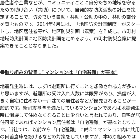
居住者や企業などが、コミュニティごとに自分たちの地域を守る
ための助け合い（共助）について、自発的な防災活動の計画を策
定することで、防災でいう自助・共助・公助の中の、共助の部分
を育むものです。2014年4月には、「地区防災計画制度」がスター
トし、地区居住者等が、地区防災計画（素案）を作成し、市町村
地域防災計画に地区防災計画を定めるよう、市町村防災会議に提
案できることとなりました。
●
取り組みの背景１“マンションは「自宅避難」が基本”
地震発生時には、まずは避難所に行くことを想像される方が多い
と思いますが、避難所の受け入れ人数には限界があり、損傷が大
きく自宅に住めない一戸建ての居住者などが優先されることが一
般的です。新耐震基準を満たしているマンションであれば地震発生
時に倒壊して住めなくなることは少ないと言われており、自宅が居
住可能であればマンション居住者は「自宅避難」が基本となりま
す。当社では、以前から「自宅避難」に備えてマンション内に共用
の備蓄倉庫を設けるなどの対策をしていますが、本取り組みでは