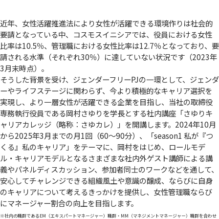
近年、女性活躍推進法により女性が活躍できる環境作りは社会的
要請となっている中、コスモスイニシアでは、役員における女性
比率は10.5％、管理職における女性比率は12.7％となっており、要
請される水準（それぞれ30％）に達していない状況です（2023年
3月末時点）。
そうした背景を受け、ジェンダーフリーPJの一環として、ジェンダ
ーやライフステージに関わらず、今より積極的なキャリア選択を
実現し、より一層女性が活躍できる企業を目指し、当社の取締役
専務執行役員である岡村さゆりを学長とする社内講座「さゆりキ
ャリアカレッジ（略称：さゆカレ）」を開講します。2024年10月
から2025年3月までの月1回（60～90分）、「season1 私が『つ
くる』私のキャリア」をテーマに、岡村をはじめ、ロールモデ
ル・キャリアモデルとなるさまざまな社内外ゲスト講師による講
義やパネルディスカッション、参加者同士のワークなどを通して、
安心してチャレンジできる組織風土や意識の醸成、ならびに自身
のキャリアについて考えるきっかけを提供し、女性管理職ならび
にマネージャー割合の向上を目指します。
※社内の職群であるEM（エキスパートマネージャー）職群・MM（マネジメントマネージャー）職群を合わせ