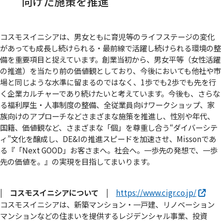
向けた施策を推進
コスモスイニシアは、男女ともに育児等のライフステージの変化
があっても成長し続けられる・最前線で活躍し続けられる環境の整
備を重要項目と捉えています。創業当初から、男女平等（女性活躍
の推進）を当たり前の価値観としており、今後においても他社や市
場と同じような水準に留まるのではなく、1歩でも2歩でも先を行
く企業カルチャーであり続けたいと考えています。今後も、さらな
る福利厚生・人事制度の整備、全従業員向けワークショップ、家
族向けのアプローチなどさまざまな施策を推進し、性別や年代、
国籍、価値観など、さまざまな「個」を尊重し合う“ダイバーシテ
ィ”文化を醸成し、DE&Iの推進スピードを加速させ、Missonであ
る『「Next GOOD」お客さまへ。社会へ。一歩先の発想で、一歩
先の価値を。』の実現を目指してまいります。
| コスモスイニシアについて |
https://www.cigr.co.jp/
コスモスイニシアは、新築マンション・一戸建、リノベーション
マンションなどの住まいを提供するレジデンシャル事業、投資