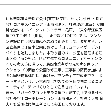
伊藤忠都市開発株式会社(東京都港区、社長:辻村 茂)と株式
会社コスモスイニシア（東京都港区、社長:高木 嘉幸）が開
発を進める「パークフロントテラス亀戸」〈東京都江東区
亀戸7丁目49-1（地番） 総戸数／174戸〉では、マンショ
ン建設に伴う地域貢献への取り組みとして、隣接する江東
区立亀戸七丁目南公園における「コミュニティガーデン」
づくりを始動しました。本取り組みは、公園を管理する江
東区の了解のもと、区が推進するコミュニティガーデンづ
くりの考え方に沿って、民間事業者が地元の声を伺うワー
クショップの開催や公園改修工事、工事後の区民参加によ
る公園維持管理活動に向けたボランティア育成までをサポ
ートするという、東京都では初めての官民恊働によるコミ
ュニティガーデンづくりとして注目されています。
また、「パークフロントテラス亀戸」施工会社である株式
会社長谷工コーポレーション（東京都港区、社長：大栗 育
夫）も公園改修施工者として参画しております。