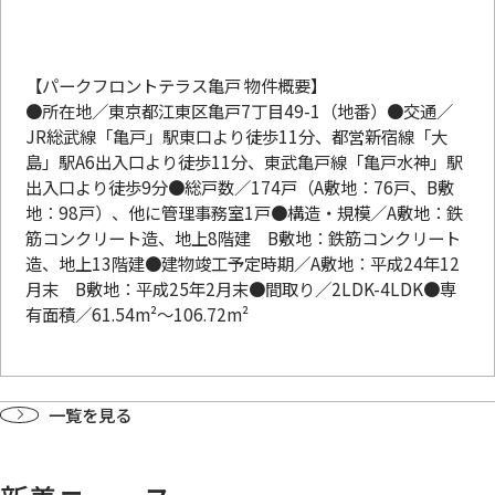
【パークフロントテラス亀戸 物件概要】
●所在地／東京都江東区亀戸7丁目49-1（地番）●交通／
JR総武線「亀戸」駅東口より徒歩11分、都営新宿線「大
島」駅A6出入口より徒歩11分、東武亀戸線「亀戸水神」駅
出入口より徒歩9分●総戸数／174戸（A敷地：76戸、B敷
地：98戸）、他に管理事務室1戸●構造・規模／A敷地：鉄
筋コンクリート造、地上8階建 B敷地：鉄筋コンクリート
造、地上13階建●建物竣工予定時期／A敷地：平成24年12
月末 B敷地：平成25年2月末●間取り／2LDK-4LDK●専
有面積／61.54m²〜106.72m²
一覧を見る