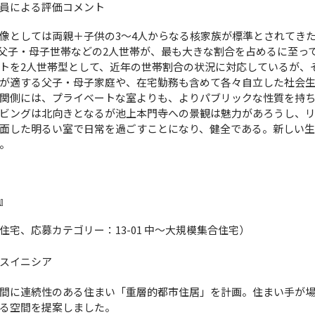
員による評価コメント
像としては両親＋子供の3〜4人からなる核家族が標準とされてき
父子・母子世帯などの2人世帯が、最も大きな割合を占めるに至っ
トを2人世帯型として、近年の世帯割合の状況に対応しているが、
が適する父子・母子家庭や、在宅勤務も含めて各々自立した社会
関側には、プライベートな室よりも、よりパブリックな性質を持
ビングは北向きとなるが池上本門寺への景観は魅力があろうし、
面した明るい室で日常を過ごすことになり、健全である。新しい生
。
』
宅、応募カテゴリー：13-01 中～大規模集合住宅）
スイニシア
間に連続性のある住まい「重層的都市住居」を計画。住まい手が
る空間を提案しました。