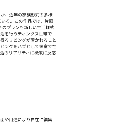
たが、近年の家族形式の多様
ている。この作品では、片廊
そのプランも新しい生活様式
生活を行うディンクス世帯で
ち得るリビングが置かれること
リビングをハブとして個室で在
活のリアリティに機敏に反応
場面や用途により自在に編集