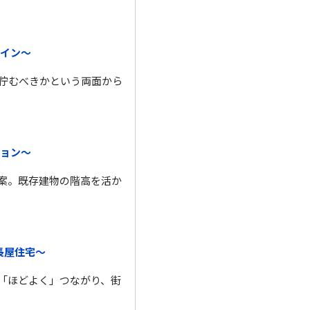
イン～
佇むべきかという両面から
ョン～
案。既存建物の階高を活か
長屋住宅～
「ほどよく」つながり、街