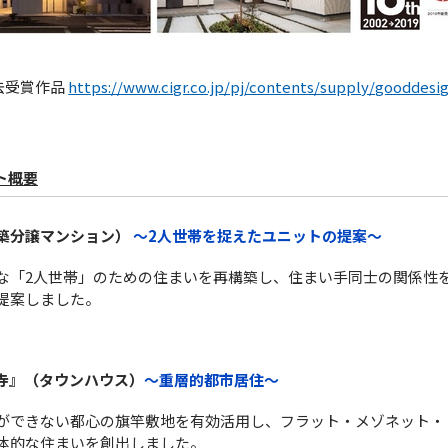
去受賞作品
https://www.cigr.co.jp/pj/contents/supply/gooddesi
ト概要
築分譲マンション）
～2人世帯を捉えたユニットの提案～
な「2人世帯」のための住まいを再構築し、住まい手同士の関係性
提案しました。
寺』（タウンハウス）
～重層的都市居住～
ができない都心の旗竿敷地を有効活用し、フラット・メゾネット・
体的な住まいを創出しました。