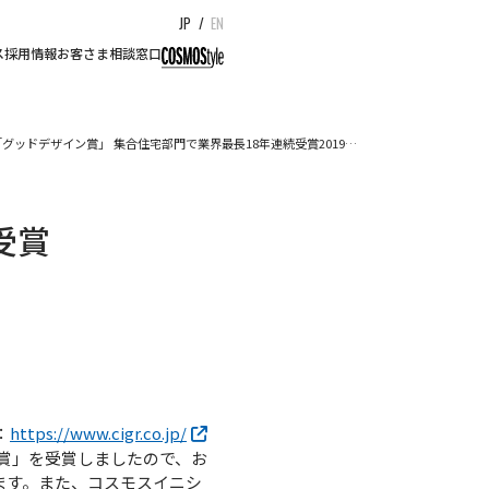
JP
/
EN
ス
採用情報
お客さま相談窓口
「グッドデザイン賞」 集合住宅部門で業界最長18年連続受賞2019…
受賞
：
https://www.cigr.co.jp/
ン賞」を受賞しましたので、お
ります。また、コスモスイニシ