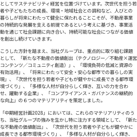
としてサステナビリティ経営を位置づけています。次世代を担う若
者や子どもたちの成長、環境・地域社会との調和など、人びとの
暮らしが将来にわたって健全に保たれることこそが、不動産事業
の持続的な発展を支える前提であるという考えに基づき、事業活
動を通じて社会課題に向き合い、持続可能な社会につながる価値
を創出し続けていきます。
こうした方針を踏まえ、当社グループは、重点的に取り組む課題
として、「新たな不動産の価値創出（テクノロジー／不動産×運営
コンテンツ／コミュニティ創造）」、「環境負荷の低減と資源の
有効活用」、「将来にわたって安全・安心な都市での暮らしの実
現」、「次世代を担う若者や子どもが健やかに成長できる都市環
境づくり」、「多様な人材が自分らしく輝き、互いの力を合わ
せ、躍動する企業」、「コンプライアンス・ガバナンスの継続的
な向上」の６つのマテリアリティを策定しました。
「中期経営計画2028」においては、これらのマテリアリティのう
ち、当社グループの強みを生かし特に注力する領域として、「新た
な不動産の価値創出」、「次世代を担う若者や子どもが健やかに
成長できる都市環境づくり」、「多様な人材が自分らしく輝き、