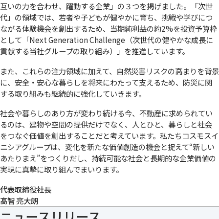
互いの力を合わせ、躍動する企業」の３つを掲げました。「次世
代」の領域では、若者や子どもが健やかに育ち、挑戦や学びにつ
ながる体験機会を創出するため、当期純利益の約2%を投資予算枠
として「Next Generation Challenge（次世代の健やかな成長に
貢献する当社グループの取り組み）」を推進しています。
また、これらの注力領域に加えて、自然災害リスクの高まりを背景
に、安全・安心な暮らしを将来にわたって支えるため、防災に関
する取り組みも継続的に強化していきます。
社会や暮らしのあり方が変わり続ける今、不動産に求められてい
るのは、建物や空間の提供だけでなく、人とひと、暮らしと社会
をつなぐ価値を創出することだと考えています。私たちコスモスイ
ニシアグループは、変化を新たな価値創造の機会と捉えて“新しい
あたりまえ”をつくりだし、持続可能な社会と長期的な企業価値の
実現に真摯に取り組んでまいります。
代表取締役社長
髙智 亮大朗
ニュースリリース