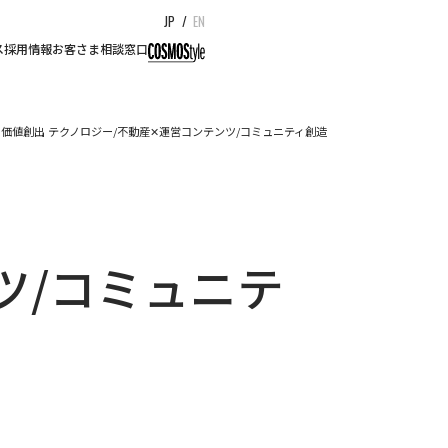
JP
/
EN
ス
採用情報
お客さま相談窓口
価値創出 テクノロジー/不動産✕運営コンテンツ/コミュニティ創造
ツ/コミュニテ