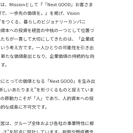
Missionとして『「Next GOOD」お客さま
、一歩先の価値を。』を掲げ、Vision
まえ”をつくる、暮らしのビジョナリーカンパニ
的資本への投資を経営の中核の一つとして位置づ
私たちが一貫して大切にしてきたのは、「企業成
という考え方です。一人ひとりの可能性を引き出
、新たな価値創出となり、企業価値の持続的な向
ます。
とっての価値となる「Next GOOD」を生み出
新しいあたりまえ”を形づくるものと捉えていま
出の原動力こそが「人」であり、人的資本への投
続的な成長に不可欠です。
経営は、グループ全体および各社の事業特性に根
らしさ"を起点に設計しています。前例や既成概念