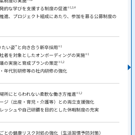
案制度の実施
発的な学びを支援する制度の促進
※1,3,4
推進、プロジェクト組成にあたり、参加を募る公募制度の
りたい姿"と向き合う新卒採用
※1
社者を対象としたオンボーディングの実施
※1
議の実施と育成プランの策定
※1,2
・年代別研修等の社内研修の強化
場所にとらわれない柔軟な働き方推進
※1,2
ージ（出産・育児・介護等）との両立支援強化
レッシュや自己研鑽を目的とした休暇制度の充実
ごとの健康リスク対処の強化（生活習慣予防対策）