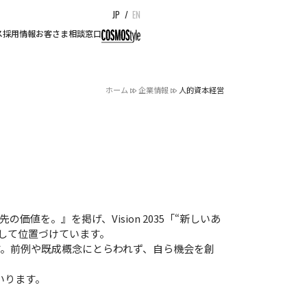
JP
/
EN
ス
採用情報
お客さま相談窓口
ホーム
企業情報
人的資本経営
価値を。』を掲げ、Vision 2035「“新しいあ
して位置づけています。
す。前例や既成概念にとらわれず、自ら機会を創
いります。