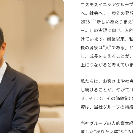
コスモスイニシアグループは、
へ。社会へ。一歩先の発想で
2035「“新しいあたり
ー。」の実現に向け、人
けています。創業以来、
長の源泉は“人”である」
し、成長を支えることが
上につながると考えてい
私たちは、お客さまや社会に
し続けることが、やがて“
す。そして、その価値創
資は、当社グループの持
当社グループの人的資本
差した"ありたい姿"や"