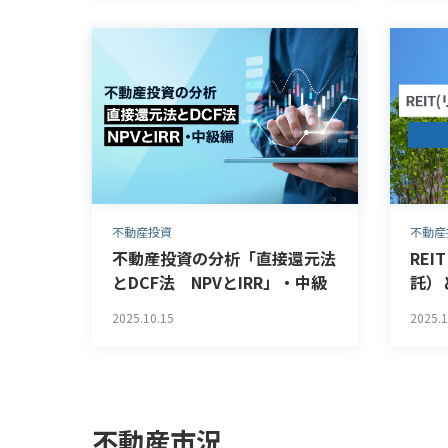
不動産投資
不動産
不動産投資の分析「直接還元法
RE
とDCF法 NPVとIRR」・中級
託）
編
ット
2025.10.15
2025.1
つい
不動産市況