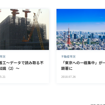
市況
不動産市況
着工～データで読み取る不
「東京への一極集中」が
知識（2）～
顕著に
5.21
2018.07.26