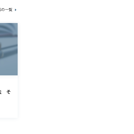
務の一覧
法 そ