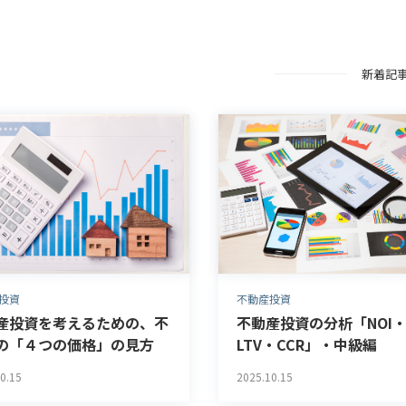
収益改善
相続・事業承継サポート
新着記
投資
不動産投資
産投資を考えるための、不
不動産投資の分析「NOI
の「４つの価格」の見方
LTV・CCR」・中級編
0.15
2025.10.15