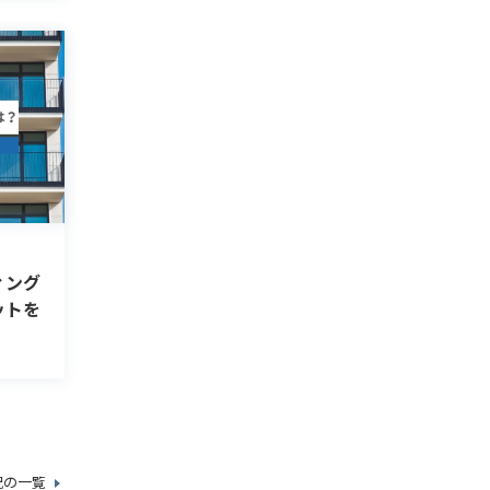
ィング
ットを
況の一覧