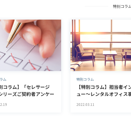
特別コラ
ラム
特別コラム
別コラム】「セレサージ
【特別コラム】担当者イ
シリーズご契約者アンケー
ュー～レンタルオフィス
ポート
「MID POINT（ミッドポ
2.19
2022.03.11
ト）」～