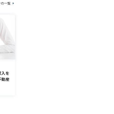
けの一覧
収入を
不動産