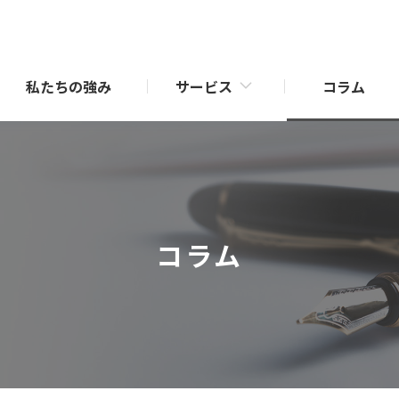
私たちの強み
サービス
コラム
売却サポート
業（新規開発／再生）
仲介事業・CRE戦略サポート
RE戦略サポート
査定・収支シミュレーション
コラム
化商品「セレサージュ」シ
一覧
介
効活用サポート
相続・事業承継サポート