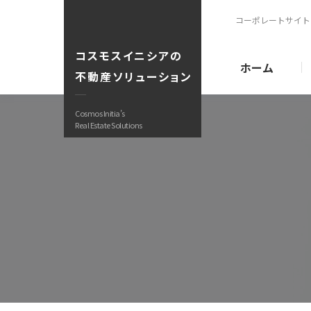
コーポレートサイト
コスモスイニシアの
ホーム
不動産ソリューション
Cosmos Initia’s
Real Estate Solutions
購入サポート
商品開発事
仲介事業・C
不動産小口
リーズ
販売中物件
ブランド紹
収益改善・有