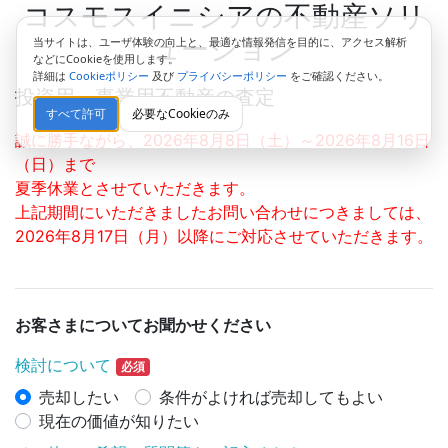
コスモスイニシアの不動産ソリ
ューション
当サイトは、ユーザ体験の向上と、最適な情報発信を目的に、アクセス解析
などにCookieを使用します。
詳細は
Cookieポリシー
及び
プライバシーポリシー
をご確認ください。
投資用・事業用不動産の査定
すべて許可
必要なCookieのみ
誠に勝手ながら、2026年8月8日（土）～2026年8月16日
（日）まで
夏季休業とさせていただきます。
上記期間にいただきましたお問い合わせにつきましては、
2026年8月17日（月）以降にご対応させていただきます。
お客さまについてお聞かせください
検討について
必須
売却したい
条件がよければ売却してもよい
現在の価値が知りたい