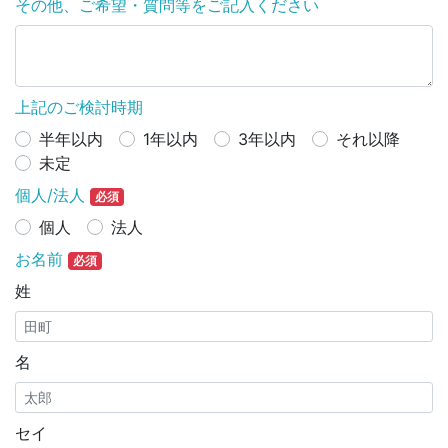
その他、ご希望・質問等をご記入ください
上記のご検討時期
半年以内
1年以内
3年以内
それ以降
未定
個人/法人
必須
個人
法人
お名前
必須
姓
名
セイ