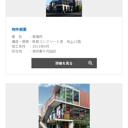
物件概要
種 別 ：
事務所
構造・規模：
鉄筋コンクリート造 地上11階
竣工年月 ：
2013年9月
所在地 ：
東京都千代田区
詳細を見る