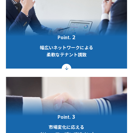
2
Point.
幅広いネットワークによる

柔軟なテナント誘致
3
Point.
市場変化に応える
