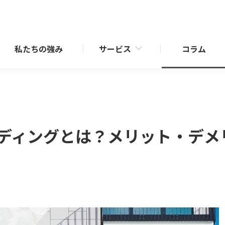
私たちの強み
サービス
コラム
売却サポート
業（新規開発／再生）
仲介事業・CRE戦略サポート
ディングとは？メリット・デメ
RE戦略サポート
査定・収支シミュレーション
化商品「セレサージュ」シ
一覧
介
効活用サポート
相続・事業承継サポート