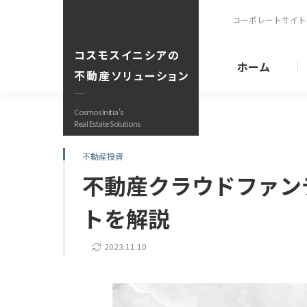
コーポレートサイト
コスモスイニシアの
ホーム
不動産ソリューション
Cosmos Initia’s
Real Estate Solutions
購入サポート
不動産投資
商品開発事
不動産クラウドファン
仲介事業・C
不動産小口
リーズ
トを解説
販売中物件
ブランド紹
2023.11.10
収益改善・有