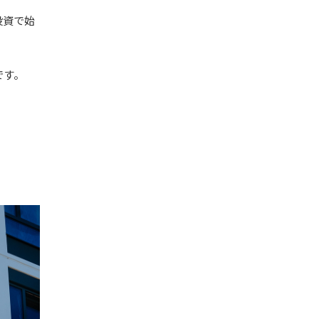
投資で始
です。