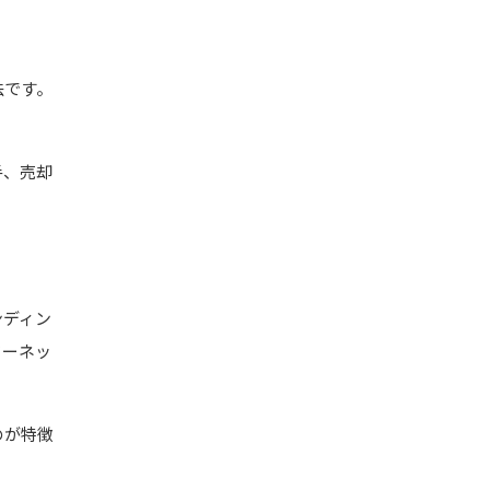
法です。
手、売却
ンディン
ターネッ
のが特徴