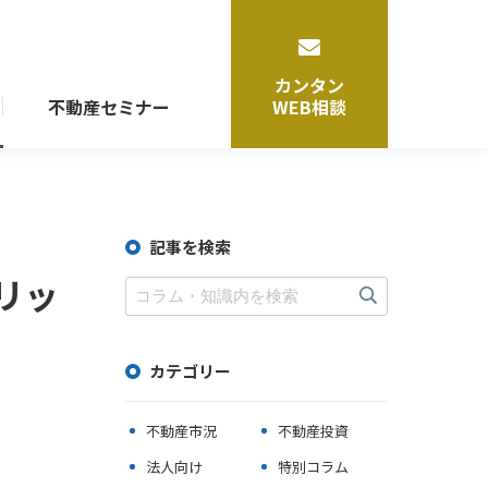
カンタン
不動産セミナー
WEB相談
賃貸運営・管理サポート
記事を検索
マンション運営・管理
リッ
ビル運営・管理
シェアオフィス事業
シェアレジデンス事業
カテゴリー
不動産市況
不動産投資
トータルサポート
法人向け
特別コラム