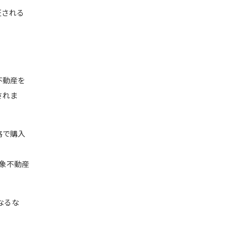
証される
不動産を
されま
格で購入
象不動産
なるな