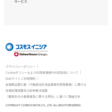
サービス
｜
プライバシーポリシー
｜
Cookieポリシーおよび利用者情報の外部送信について
｜
Webサイトご利用規約
金融商品取引業（不動産信託受益権等売買等業務）に関する
苦情処理措置及び紛争解決措置
「顧客本位の業務運営に関する原則」に基づく取組方針
COPYRIGHT COSMOS INITIA CO., LTD. ALL RIGHTS RESERVED.