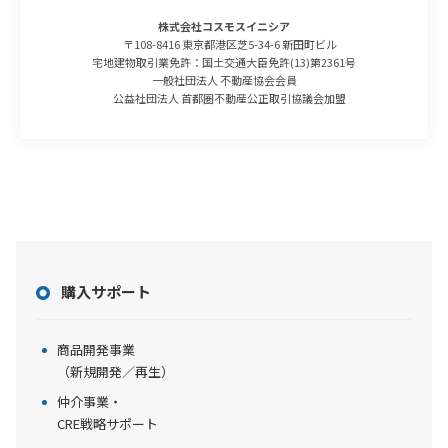
株式会社コスモスイニシア
〒108-8416 東京都港区芝5-34-6 新田町ビル
宅地建物取引業免許：国土交通大臣免許(13)第2361号
一般社団法人 不動産協会会員
公益社団法人 首都圏不動産公正取引協議会加盟
購入サポート
商品開発事業
（新規開発／再生）
仲介事業・
CRE戦略サポート