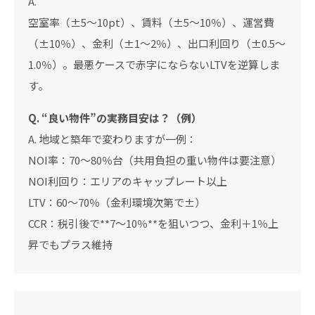
A.
空室率（±5〜10pt）、賃料（±5〜10％）、運営費
（±10％）、金利（±1〜2％）、出口利回り（±0.5〜
1.0％）。最悪ケースで赤字にならないLTVを逆算しま
す。
Q. “良い物件”の実務目安は？（例）
A. 地域と築年で変わりますが一例：
NOI率：70〜80％台（共用負担の重い物件は要注意）
NOI利回り：エリアのキャップレート以上
LTV：60〜70％（金利環境次第で±）
CCR：税引後で**7〜10％**を狙いつつ、金利＋1％上
昇でもプラス維持