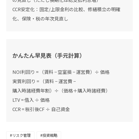
CCR安定化：固定/上限金利の比較、修繕積立の明確
化、保険・税の年次見直し
かんたん早見表（手元計算）
NOI利回り = （賃料 − 空室損 − 運営費）÷ 価格
実質利回り = （賃料 − 運営費 −
購入時諸経費年割）÷（価格＋購入時諸経費）
LTV = 借入 ÷ 価格
CCR = 税引後CF ÷ 自己資金
#リスク管理
#投資戦略