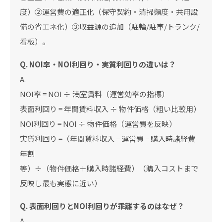
度）②運営費の適正化（保守契約・清掃頻度・共用設
備の省エネ化）③収益源の追加（駐輪/駐車/トランク/
看板）。
Q. NOI率・NOI利回り・実質利回りの違いは？
A.
NOI率 = NOI ÷ 満室賃料（運営効率の指標）
表面利回り = 年間賃料収入 ÷ 物件価格（粗い比較用）
NOI利回り = NOI ÷ 物件価格（運営費を反映）
実質利回り =（年間賃料収入 − 運営費 − 購入時諸経費
年割
等）÷（物件価格＋購入時諸経費）（購入コストまで
反映し最も実態に近い）
Q. 表面利回りとNOI利回りが乖離するのはなぜ？
A.