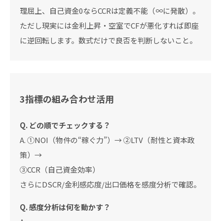
理屈上、自己資金0ならCCRは定義不能（∞に発散）。
ただし現実には金利上昇・空室でCFが悪化すれば即座
に逆回転します。数式だけで良否を判断しないこと。
3指標の組み合わせ活用
Q. どの順でチェックする？
A. ①NOI（物件の“稼ぐ力”）→ ②LTV（耐性と資本政
策）→
③CCR（自己資金効率）
さらにDSCR/金利感応度/出口価格を感度分析で確認。
Q. 感度分析は何を動かす？