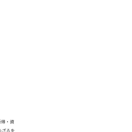
所得・資
めざるを