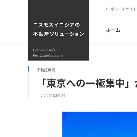
コーポレートサイト
コスモスイニシアの
ホーム
不動産ソリューション
Cosmos Initia’s
Real Estate Solutions
購入サポート
不動産市況
商品開発事
「東京への一極集中」
仲介事業・C
不動産小口
リーズ
2018.07.26
販売中物件
ブランド紹
収益改善・有