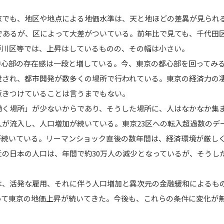
京でも、地区や地点による地価水準は、天と地ほどの差異が見られ
であるが、区によって大差がついている。前年比で見ても、千代田
戸川区等では、上昇はしているものの、その幅は小さい。
中心部の存在感は一段と増している。今、東京の都心部を回ってみ
設され、都市開発が数多くの場所で行われている。東京の経済力の
惹きつけていることは言うまでもない。
働く場所」が少ないからであり、そうした場所に、人はなかなか集
が流入し、人口増加が続いている。東京23区への転入超過数のデ
が続いている。リーマンショック直後の数年間は、経済環境が厳し
の日本の人口は、年間で約30万人の減少となっているが、そうし
は、活発な雇用、それに伴う人口増加と異次元の金融緩和によるも
って東京の地価上昇が続いてきた。今後も、これらの条件に変化が