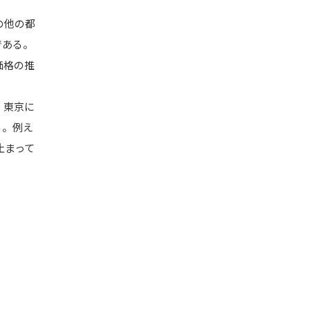
の他の都
である。
価格の推
、東京に
る。例え
止まって