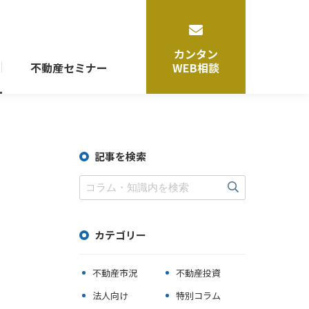
カンタン
不動産セミナー
WEB相談
賃貸運営・管理サポート
記事を検索
マンション運営・管理
ビル運営・管理
シェアオフィス事業
シェアレジデンス事業
カテゴリー
不動産市況
不動産投資
トータルサポート
法人向け
特別コラム