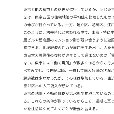
東京と他の都市との格差が進行しているが、同じ東
２は、東京23区の住宅地価の平均値を比較したもの
の伸びが目立っている。一方、足立区、葛飾区、江
このように、格差時代と言われる中で、東京・特に
層ビルや超高層のマンション群が競い合うように建
感できる。地域経済の活力が雇用を生み出し、人を
東日本大震災後の復興が遅々として進まないのは「
ない。東京には「働く場所」が数多くあるからこそ人
べてみても、今世紀以降、一貫して転入超過の状況
超過数は少なかったが、その後は増加している。直近
京23区への人口流入が続いている。
東京の地価・不動産価格が高水準で推移しているの
る。これらの条件が揃っているからこそ、長期に亘
かを注意深く見ておくことが肝要と言える。