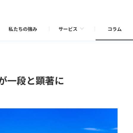
私たちの強み
サービス
コラム
売却サポート
業（新規開発／再生）
仲介事業・CRE戦略サポート
が一段と顕著に
RE戦略サポート
査定・収支シミュレーション
化商品「セレサージュ」シ
一覧
介
効活用サポート
相続・事業承継サポート