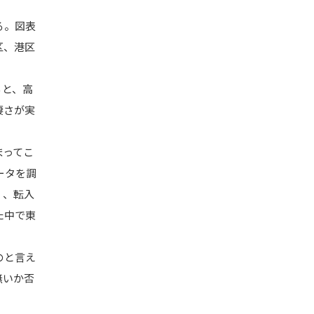
る。図表
区、港区
ると、高
凄さが実
まってこ
ータを調
く、転入
た中で東
のと言え
無いか否