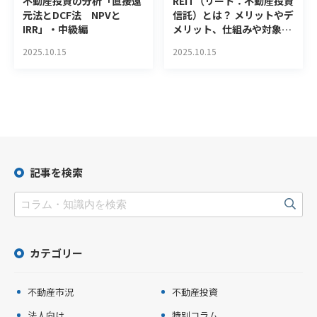
不動産投資の分析「直接還
REIT（リート：不動産投資
元法とDCF法 NPVと
信託）とは？ メリットやデ
IRR」・中級編
メリット、仕組みや対象の
不動産についても解説
2025.10.15
2025.10.15
記事を検索
カテゴリー
不動産市況
不動産投資
法人向け
特別コラム