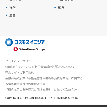
税務
融資
運営
｜
プライバシーポリシー
｜
Cookieポリシーおよび利用者情報の外部送信について
｜
Webサイトご利用規約
金融商品取引業（不動産信託受益権等売買等業務）に関する
苦情処理措置及び紛争解決措置
「顧客本位の業務運営に関する原則」に基づく取組方針
COPYRIGHT COSMOS INITIA CO., LTD. ALL RIGHTS RESERVED.