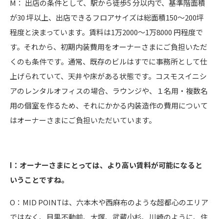
M： 出店の条件として、駅から徒歩5 分以内で、基準階面積
が30 坪以上、出店できるフロアサイズは総面積150〜200坪
程度と決まっています。賃料は1万2000〜1万8000 円程度で
す。それから、初期内装費用をオーナーさまにご負担いただ
くのも条件です。通常、既存のビルはすでに事務所として仕
上げられていて、天井や床がある状態です。コスモスイニシ
アのレンタルオフィスの場合、ラウンジや、１名用・複数名
用の個室を作るため、それにかかる内装造作の費用について
はオーナーさまにご負担いただいています。
I：オーナーさまにとっては、より高い賃料が可能になると
いうことですね。
O：MID POINTは、六本木や西麻布のような超都心のエリア
ではなく、目黒不動前、大塚、武蔵小杉、川崎のように、住