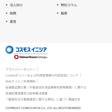
法人向け
特別コラム
税務
融資
運営
｜
プライバシーポリシー
｜
Cookieポリシーおよび利用者情報の外部送信について
｜
Webサイトご利用規約
金融商品取引業（不動産信託受益権等売買等業務）に関する
苦情処理措置及び紛争解決措置
「顧客本位の業務運営に関する原則」に基づく取組方針
COPYRIGHT COSMOS INITIA CO., LTD. ALL RIGHTS RESERVED.