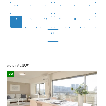
＜＜
＜
4
5
6
7
8
9
10
11
12
＞
＞＞
オススメの記事