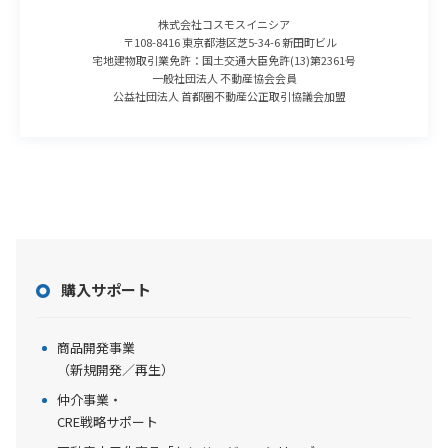
株式会社コスモスイニシア
〒108-8416 東京都港区芝5-34-6 新田町ビル
宅地建物取引業免許：国土交通大臣免許(13)第2361号
一般社団法人 不動産協会会員
公益社団法人 首都圏不動産公正取引協議会加盟
購入サポート
商品開発事業
（新規開発／再生）
仲介事業・
CRE戦略サポート