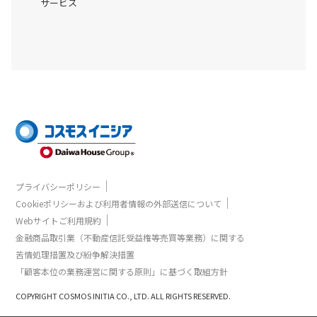
サービス
｜
プライバシーポリシー
｜
Cookieポリシーおよび利用者情報の外部送信について
｜
Webサイトご利用規約
金融商品取引業（不動産信託受益権等売買等業務）に関する
苦情処理措置及び紛争解決措置
「顧客本位の業務運営に関する原則」に基づく取組方針
COPYRIGHT COSMOS INITIA CO., LTD. ALL RIGHTS RESERVED.