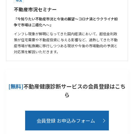
市況
不動産市況セミナー
『今知りたい不動産市況と今後の展望～コロナ渦とウクライナ紛
争で市場は二極化へ～』
インフレ現象が鮮明になってきた国内経済において、超低金利政
策が住宅需要や不動産投資に与える影響など、過熱してきた不動
産市場が転換期に移行しつつある現状や今後の市場動向の予測と
対応策を解説いただきます。
[無料]
不動産健康診断サービスの会員登録はこち
ら
会員登録 お申込みフォーム