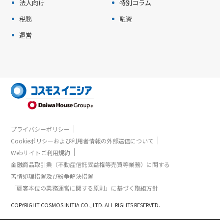
法人向け
特別コラム
税務
融資
運営
｜
プライバシーポリシー
｜
Cookieポリシーおよび利用者情報の外部送信について
｜
Webサイトご利用規約
金融商品取引業（不動産信託受益権等売買等業務）に関する
苦情処理措置及び紛争解決措置
「顧客本位の業務運営に関する原則」に基づく取組方針
COPYRIGHT COSMOS INITIA CO., LTD. ALL RIGHTS RESERVED.