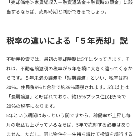
「売却価格＞家賃総収入＋融資返済金＋融資時の頭金」に該
当するならば、売却時期と判断できるでしょう。
税率の違いによる「５年売却」説
不動産投資では、最初の売却時期は5年にやってきます。そ
れは、不動産譲渡税の税率が５年を境に大きく違ってくるか
らです。５年未満の譲渡を「短期譲渡」といい、税率は約
30％。住民税9％と合計で約39％課税されます。5年以上は
「長期譲渡」と呼ばれており、約15％プラス住民税5％で
20％の税率になります。
5年という期間はあっという間ですから、稼働率が上昇し毎
月の収益も上がっているならば、5年で売却する必要はあり
ません。ただし、同じ物件を一生持ち続けて投資を続行する