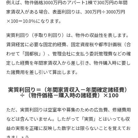
例えば、物件価格3000万円のアパート1棟で300万円の年間
家賃収入がある場合、表面利回りは、300万円÷3000万円
×100＝10.0％になります。
実質利回り（手取り利回り）は、物件の収益性を表します。
賃貸経営に必要な固定的経費、固定資産税や都市計画税（合
わせて「固都税」）、管理会社に支払う委託管理費などの確
定した経費を年間家賃収入から差し引き、物件購入時に要し
た諸費用を差し引いて算出します。
実質利回り＝（年間家賃収入－年間確定諸経費）
÷（物件価格－購入時の諸経費）×100
ただ、実質利回りは空室率や募集のための広告費、修繕費用
などは含んでいません。したがって「実質」とはいっても収
益の実態を正確に反映した数字とは限らないことを覚えてお
きましょう。