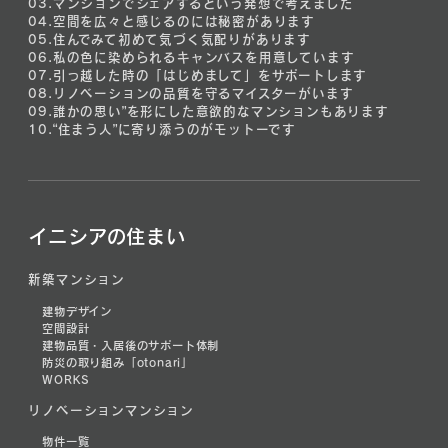
03.
マンションでシェアするという発想で考えました
04.
空間を広々と感じるのには秘密があります
05.
住んでみて初めて気づく気配りがあります
06.
私の色に染められるキャンバスを用意しています
07.
引っ越した時の「はじめまして」をサポートします
08.
リノベーションの品質を守るマイスターがいます
09.
誰かの思い”を形にした意欲的なマンションもあります
10.
“住まう人”に寄り添うのがモットーです
イニシアの住まい
新築マンション
建物デザイン
空間設計
建物品質・入居後のサポート体制
防災の取り組み「otonari」
WORKS
リノベーションマンション
物件一覧