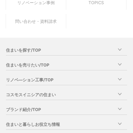
リノベーション事例
TOPICS
問い合わせ・資料請求
住まいを探す/TOP
エリア他条件から探す
住まいを売りたい/TOP
特集から探す
当社分譲物件オーナーさま売却特典
リノベ―ション工事/TOP
新築マンション・一戸建を探す/TOP
コスモスイニシアの売却の強み
新築マンション
商品の特徴
マンション直接買取りサービス
コスモスイニシアの住まい
新築ー戸建
リノベ―ション工事の流れ
住み替え売却サービス一覧
中古マンション・一戸建を探す/TOP
分譲マンション・一戸建供給実績
お客さまの声
住みながら買取り（リースバック）
ブランド紹介/TOP
中古・リノベ―ションマンションを探す
グッドデザイン賞受賞歴
リノベ―ション工事の事例集
賃貸中マンション買取り（オーナーチェンジ）
中古住宅の購入の流れ
［新築マンション］
フォトギャラリー
相続時の売却サービス
住まいと暮らしお役立ち情報
リノベ―ション工事のご相談窓口
イニシア
コスモスイニシアの取り組み
売却時のサービス・サポート一覧
コスモスイニシア総合住まいギャラリー
お問い合わせ・資料請求