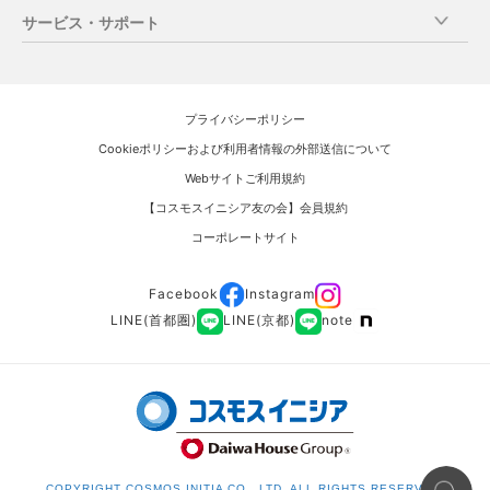
住まいと暮らしのコンテンツ
分譲物件マンションライブラリー
中古住宅の売却の流れ
［アクティブシニア新築マンション］
サービス・サポート
イニシアグラン
中古住宅の購入の流れ
総合住まいギャラリー
営業エリアのご紹介（営業所紹介）
すごしかたコンシェルジュ
中古住宅の売却の流れ
［新築タウンハウス］
新築マンションについて
売却査定のご相談窓口（オンライン査定）
（提案型サポートサービス）
リノベ―ション工事の流れ
イニシアテラス
プロダクト品質
マンション売却仲介査定依頼
お客さまご紹介特典
プライバシーポリシー
暮らしにまつわる情報 ~KURASHIBA~
空間品質
マンション直接買取り査定依頼
［新築一戸建］
再取引制度
Cookieポリシーおよび利用者情報の外部送信について
購入時のお役立ち記事
イニシアフォーラム
カスタマイズ品質
一戸建売却査定依頼
当社分譲物件オーナーさま売却特典
Webサイトご利用規約
売却時のお役立ち記事
サポート品質
賃貸中マンション買取り査定依頼
［リノベ―ション］
売却時のサービス・サポート
【コスモスイニシア友の会】会員規約
リノベーション工事時のお役立ち記事
住みながら買取り（リ―スバック）査定依頼
イニシア＆リノベ―ション
新築一戸建について
リノベ―ション工事
コーポレートサイト
街づくり品質
お住まいのご相談(総合）
空間品質
売却・工事・相続、賃貸、その他ご相談
Facebook
Instagram
サポート品質
LINE(首都圏)
LINE(京都)
note
リノベーションマンションについて
［リノベーションマンションシリーズ］
INITIA＆Renovation_ID
INITIA＆Renovation_LINE
リノベーション品質
COPYRIGHT COSMOS INITIA CO., LTD. ALL RIGHTS RESERVED.