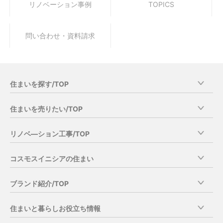
リノベーション事例
TOPICS
問い合わせ・資料請求
住まいを探す/TOP
エリア他条件から探す
住まいを売りたい/TOP
特集から探す
当社分譲物件オーナーさま売却特典
リノベ―ション工事/TOP
新築マンション・一戸建を探す/TOP
コスモスイニシアの売却の強み
新築マンション
商品の特徴
マンション直接買取りサービス
コスモスイニシアの住まい
新築ー戸建
リノベ―ション工事の流れ
住み替え売却サービス一覧
中古マンション・一戸建を探す/TOP
分譲マンション・一戸建供給実績
お客さまの声
住みながら買取り（リースバック）
ブランド紹介/TOP
中古・リノベ―ションマンションを探す
グッドデザイン賞受賞歴
リノベ―ション工事の事例集
賃貸中マンション買取り（オーナーチェンジ）
中古住宅の購入の流れ
［新築マンション］
フォトギャラリー
相続時の売却サービス
住まいと暮らしお役立ち情報
リノベ―ション工事のご相談窓口
イニシア
コスモスイニシアの取り組み
売却時のサービス・サポート一覧
コスモスイニシア総合住まいギャラリー
お問い合わせ・資料請求