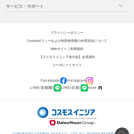
住まいと暮らしのコンテンツ
分譲物件マンションライブラリー
中古住宅の売却の流れ
［アクティブシニア新築マンション］
サービス・サポート
イニシアグラン
中古住宅の購入の流れ
総合住まいギャラリー
営業エリアのご紹介（営業所紹介）
すごしかたコンシェルジュ
中古住宅の売却の流れ
［新築タウンハウス］
新築マンションについて
売却査定のご相談窓口（オンライン査定）
（提案型サポートサービス）
リノベ―ション工事の流れ
イニシアテラス
プロダクト品質
マンション売却仲介査定依頼
お客さまご紹介特典
プライバシーポリシー
暮らしにまつわる情報 ~KURASHIBA~
空間品質
マンション直接買取り査定依頼
［新築一戸建］
再取引制度
Cookieポリシーおよび利用者情報の外部送信について
購入時のお役立ち記事
イニシアフォーラム
カスタマイズ品質
一戸建売却査定依頼
当社分譲物件オーナーさま売却特典
Webサイトご利用規約
売却時のお役立ち記事
サポート品質
賃貸中マンション買取り査定依頼
［リノベ―ション］
売却時のサービス・サポート
【コスモスイニシア友の会】会員規約
リノベーション工事時のお役立ち記事
住みながら買取り（リ―スバック）査定依頼
イニシア＆リノベ―ション
新築一戸建について
リノベ―ション工事
コーポレートサイト
街づくり品質
お住まいのご相談(総合）
空間品質
売却・工事・相続、賃貸、その他ご相談
Facebook
Instagram
サポート品質
LINE(首都圏)
LINE(京都)
note
リノベーションマンションについて
［リノベーションマンションシリーズ］
INITIA＆Renovation_ID
INITIA＆Renovation_LINE
リノベーション品質
COPYRIGHT COSMOS INITIA CO., LTD. ALL RIGHTS RESERVED.