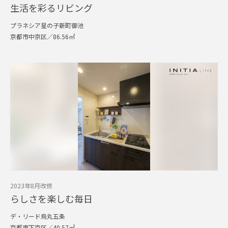
生活を彩るリビング
プラネシア星の子新町御池
京都市中京区／86.56㎡
2023年8月改修
らしさを楽しむ毎日
デ・リード烏丸五条
京都市下京区／40.57㎡