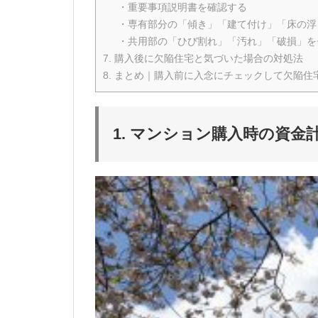
・重要事項説明書を確認する
・専有部分の「傾き」「建て付け」「床の浮
・共用部の「ひび割れ」「汚れ」「破損」を
7. 購入後に欠陥住宅と気づいた場合の対処法
8. まとめ｜購入前に入念にチェックして欠陥住
1. マンション購入時の資金