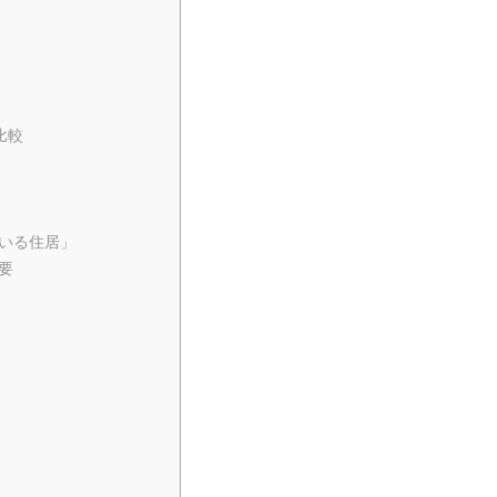
比較
いる住居」
要