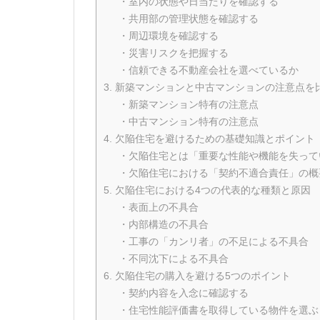
・室内の状態や日当たりを確認する
・共用部の管理状態を確認する
・周辺環境を確認する
・災害リスクを把握する
・信頼できる不動産会社を選べているか
3. 新築マンションと中古マンションの注意点を
・新築マンション特有の注意点
・中古マンション特有の注意点
4. 欠陥住宅を避けるための基礎知識とポイント
・欠陥住宅とは「重要な性能や機能を失って
・欠陥住宅における「契約不適合責任」の概
5. 欠陥住宅における4つの代表的な種類と原因
・表面上の不具合
・内部構造の不具合
・工事の「カンリ者」の不足による不具合
・不同沈下による不具合
6. 欠陥住宅の購入を避ける5つのポイント
・契約内容を入念に確認する
・住宅性能評価書を取得している物件を選ぶ