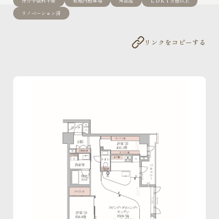
新築一戸建
仲介手数料不要
敷地内駐車場
角部屋
ＬＤＫ１５畳以上
リノベーション済
街づくり品質
空間品質
サポート品質
リンクをコピーする
WORKS
こだわりと気づかいが細かすぎて伝わらない
イニシア10のこと
私たちについて
イニシアラウンジ三田
売却・買い替え・買取りのご相談
サービス＆サポート
住まいのコラム