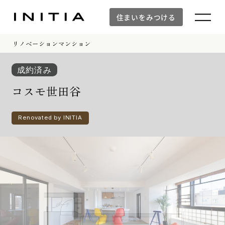
住まいをみつける
リノベーションマンション
住まいをみつける
成約済み
コスモ世田谷
Renovated by INITIA
新築マンション
新築マンションTOP
建物デザイン
空間設計
イニシアラウンジ三田
建物品質・入居後のサポート体制
防災の取り組み「otonari」
WORKS