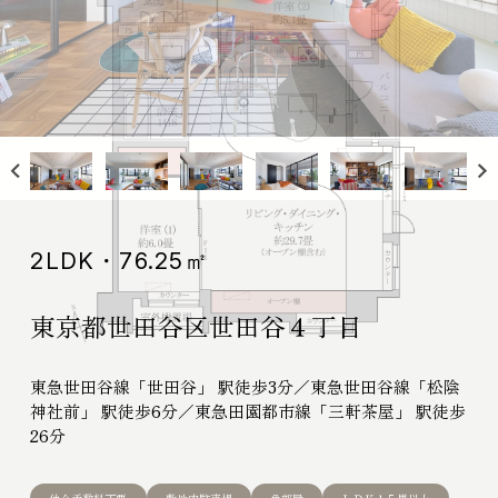
リノベーション
リノベーションマンション
物件一覧
商品について
サービスについて
会員登録
私たちのスタンス
入居者インタビュー
営業所紹介
2LDK・76.25㎡
オーダーリノベーション
東京都世田谷区世田谷４丁目
オーダーリノベーション事例
お客さまの声
サービスの流れ
東急世田谷線「世田谷」 駅徒歩3分／東急世田谷線「松陰
アフターサービス
神社前」 駅徒歩6分／東急田園都市線「三軒茶屋」 駅徒歩
私たちのスタンス
26分
新築一戸建