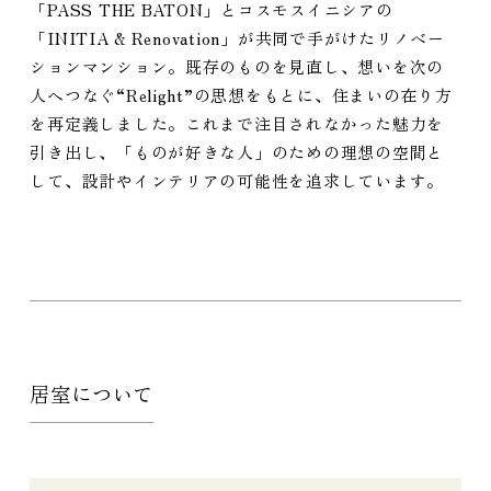
「PASS THE BATON」とコスモスイニシアの
「INITIA & Renovation」が共同で手がけたリノベー
ションマンション。既存のものを見直し、想いを次の
プライバシーポリシー
人へつなぐ“Relight”の思想をもとに、住まいの在り方
Cookieポリシーおよび利用者情報の外部送信について
Webサイト利用規約
を再定義しました。これまで注目されなかった魅力を
『コスモスイニシア友の会』会員規約
引き出し、「ものが好きな人」のための理想の空間と
コーポレートサイト
して、設計やインテリアの可能性を追求しています。
居室について
COPYRIGHT
COSMOS INITIA CO., LTD. ALL RIGHTS RESERVED.