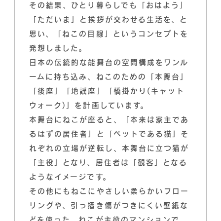
その結果、ひとり暮らしでも「おはよう」
「ただいま」と挨拶が交わせる生活を、と
思い、「ねこの目線」というコンセプトを
発想しました。
日本の伝統的な能舞台の空間構成をワンル
ームに持ち込み、ねこのための「本舞台」
「後座」「地謡座」「橋掛かり(キャット
ウォーク)」を計画しています。
本舞台にねこが座ると、「本来は家主であ
るはずの居住者」と「ペットである猫」そ
れぞれの立場が逆転し、本舞台に立つ猫が
「主役」となり、居住者は「観客」となる
ようなイメージです。
その他にもねこにやさしい柔らかいフロー
リングや、引っ掻き傷がつきにくい壁紙な
どを使った、ねこが主役のマンションで