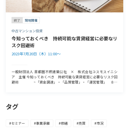
終了
現地開催
中古マンション投資
今知っておくべき 持続可能な賃貸経営に必要なリ
スク回避術
2023年7月20日（木）11:00〜
一般財団法人 首都圏不燃建築公社 × 株式会社コスモスイニシ
ア 主催 今知っておくべき 持続可能な賃貸経営に必要なリスク回
避術 ~「資金調達」・「品質管理」・「運営管理」 ８つ
のポイント~ 近年、金融機関の不動産投資に対する引き締めや、建
設会社による施工不良等の不祥事、サブリース業者による借上げ賃
料の約定違反等、多岐にわたって賃貸住宅経営リスクが高まってい
ます。 公的デベロッパーである「不燃公社」と、不動産賃貸運営事
タグ
業も行う不動産総合デべロッパーである「コスモスイニシア」は、
このようなリスクを回避するために両社のノウハウを結集して、セ
ミナーを開催することと致しました。 つきましては、オーナー様の
#セミナー
#事業承継
#修繕
#売買
#市況
一助となるよう「８つのポイント」についてお伝えしたいと思いま
すので、是非ともご参加下さいませ。 第一部 一般財団法人 首