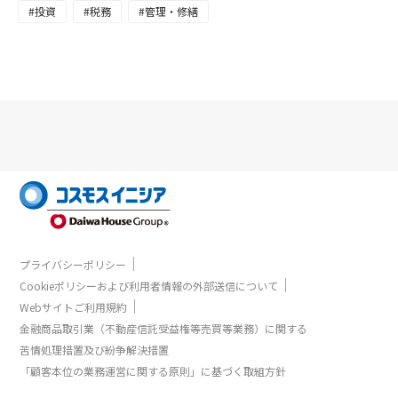
#投資
#税務
#管理・修繕
都圏不燃建築公社 建設部 【公社だからできる「資金調達」と「品
質管理」のポイント】 Point１ 連帯保証だからできる公社独自
の資金調達とは？ Point２ ～金利2％以上払っている方必聴～ リ
フォーム・リノベーション工事と併せて行なう残債権の借換につい
て Point３ 不良工事を無くすための公社品質管理とは？ Point
４ リスクヘッジのためのパートナー選びとは？ 第二部 株式
会社コスモスニシア 賃貸事業部 【築20年超からの賃貸運営のリス
クポイントとその回避事例】 Point５ 賃料が減少した物件のVAL
UEUP工事代を〇〇で解決！？ Point６ 相続による売却危機を総
合提案力で回避した事例 Point７ 法人の遊休資産を驚きの活用
方法＋リーシングまで完遂した事例 Point８ 「大規模修繕費が払
えない！」から、築30年でも借上げ額ＵＰへ 等 ※内容は変更す
ることがございます。 第三部 個別相談会（ご希望の方） 〈ご相談い
ただける内容〉 資金調達、建築といった賃貸住宅にかかわること ※
東京都・神奈川県・千葉県・埼玉県内にご所有、計画の賃貸住宅を
対象とさせていただきます。 申込方法 参加ご希望の方は、事前
｜
プライバシーポリシー
に下記二次元バーコードもしくはURLよりお申込ください。 ※WEB
｜
Cookieポリシーおよび利用者情報の外部送信について
受付のみ https://go.cigr.co.jp/funenkosya_initia202307seminar 申
｜
込締切 2023年7月16日（日）まで
Webサイトご利用規約
金融商品取引業（不動産信託受益権等売買等業務）に関する
苦情処理措置及び紛争解決措置
「顧客本位の業務運営に関する原則」に基づく取組方針