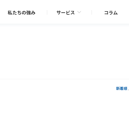
私たちの強み
サービス
コラム
売却サポート
業（新規開発／再生）
仲介事業・CRE戦略サポート
RE戦略サポート
査定・収支シミュレーション
化商品「セレサージュ」シ
一覧
介
新着順
効活用サポート
相続・事業承継サポート
収益改善
相続・事業承継サポート