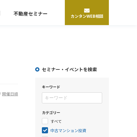
不動産セミナー
カンタン
WEB相談
賃貸運営・管理サポート
マンション運営・管理
ビル運営・管理
セミナー・イベントを検索
シェアオフィス事業
シェアレジデンス事業
キーワード
/
開催日順
トータルサポート
カテゴリー
不動産健康診断サービス
すべて
中古マンション投資