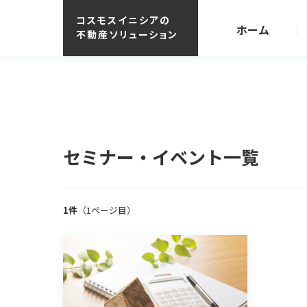
コスモスイニシアの
ホーム
不動産ソリューション
購入サポート
商品開発事
仲介事業・C
セミナー・イベント一覧
不動産小口
リーズ
販売中物件
ブランド紹
1件
（1ページ目）
収益改善・有
空室対策・
土地活用