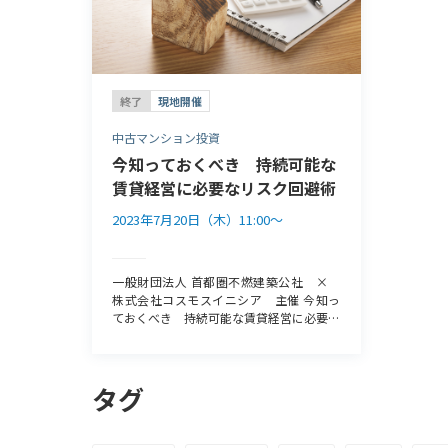
終了
現地開催
中古マンション投資
今知っておくべき 持続可能な
賃貸経営に必要なリスク回避術
2023年7月20日（木）11:00〜
一般財団法人 首都圏不燃建築公社 ×
株式会社コスモスイニシア 主催 今知っ
ておくべき 持続可能な賃貸経営に必要な
リスク回避術 ~「資金調達」・
「品質管理」・「運営管理」 ８つのポイ
ント~ 近年、金融機関の不動産投資に対
タグ
する引き締めや、建設会社による施工不良
等の不祥事、サブリース業者による借上げ
賃料の約定違反等、多岐にわたって賃貸住
宅経営リスクが高まっています。 公的デ