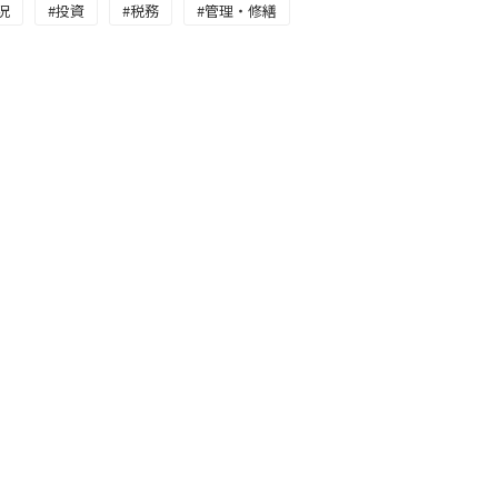
況
#投資
#税務
#管理・修繕