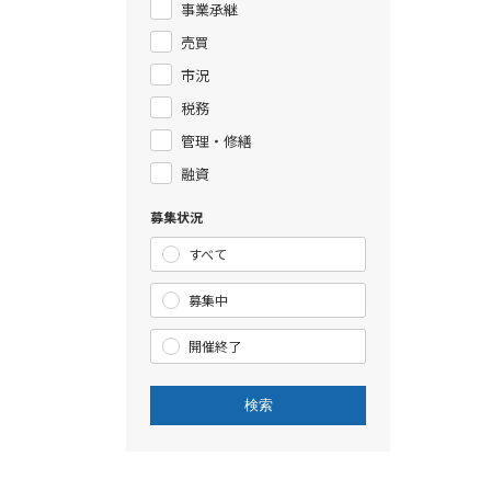
事業承継
売買
市況
税務
管理・修繕
融資
募集状況
すべて
募集中
開催終了
検索