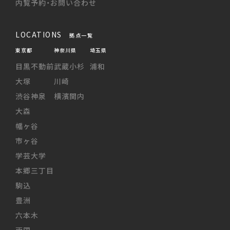
内覧予約・お問い合わせ
LOCATIONS
拠点一覧
東京都
神奈川県
埼玉県
目黒不動前
武蔵小杉
浦和
大塚
川崎
渋谷神泉
横濱関内
大森
幡ヶ谷
市ヶ谷
学芸大学
本郷三丁目
駒込
豊洲
六本木