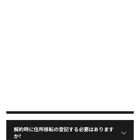
解約時に費用はかかりますか?
法人登記は可能ですか?
契約を解約する場合はどのような手続きが必
要ですか?
解約のキャンセルをすることはできますか?
解約時に住所移転の登記する必要はあります
か?