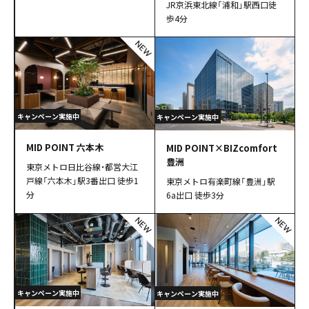
JR京浜東北線「浦和」駅西口徒
歩4分
NEW
MID POINT 六本木
MID POINT×BIZcomfort
豊洲
東京メトロ日比谷線・都営大江
戸線「六本木」駅3番出口 徒歩1
東京メトロ有楽町線「豊洲」駅
分
6a出口 徒歩3分
NEW
NEW