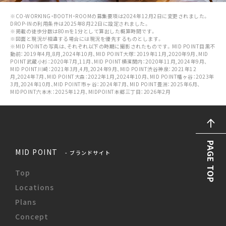
※CO-WORKING・BOOTH・ROOMの募集要項は2024年12月2日に変更されました。
DROP-INの利用条件は2025年8月22日に設定されました。
※掲載の徒歩分数は80mを1分として算出した概算時間です。
※図面と現況が相違する場合には現況を優先するものとします。
※MID POINTの写真は、それぞれ以下の時期に撮影されたものです。MID POINT目黒不
動前：2019年4月,8月,2024年10月、MID POINT大塚：2019年11月,2020年9月、MID
POINT武蔵小杉：2020年7月,11月、MID POINT横濱関内：2020年11月,2024年9月、
MID POINT川崎：2021年3月,4月,2024年9月、MID POINT渋谷神泉：2021年12
月,2024年7月、MID POINT大森：2022年1月,2024年10月、MID POINT幡ヶ谷：2023年
3月,2024年10月、MID POINT市ヶ谷：2024年7月、MID POINT豊洲：2025年6月、
MIDPOINT六本木：2025年12月、MIDPOINT本郷三丁目：2026年2月
PAGE TOP
MID POINT
- ブランドサイト
Top
Locations
Plans
Concept