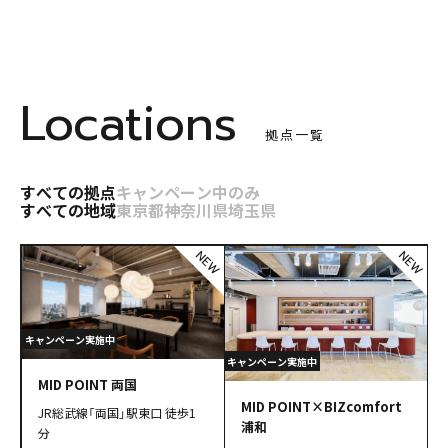
Locations
拠点一覧
すべての拠点
キャンペーン中のみ
すべての地域
東京都
神奈川県
埼玉県
NEW
NEW
MID POINT 両国
MID POINT×BIZcomfort
JR総武線「両国」駅東口 徒歩1
浦和
分