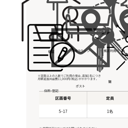
共用ラウンジ
多拠点利用可
個室
※定員以上の人数でご利用の場合、追加1名につき
月額追加共益費11,000円（税込）がかかります。
鍵
ポスト
住所・登記
区画番号
定員
5-17
1名