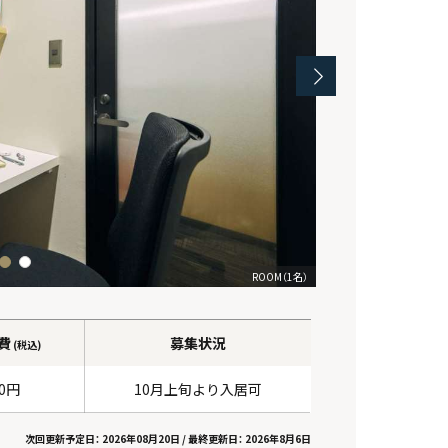
ROOM（3名）
ROOM（1名）
費
募集状況
(税込)
00円
10月上旬より入居可
次回更新予定日： 2026年08月20日 /
最終更新日： 2026年8月6日