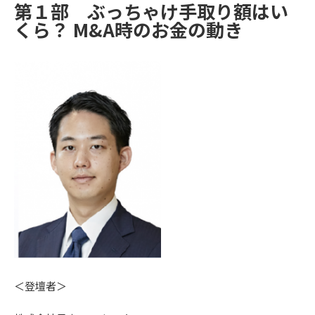
第１部
ぶっちゃけ手取り額はい
くら？
M&A
時のお金の動き
＜登壇者＞