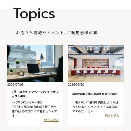
Topics
お役立ち情報やイベント、ご利用者様の声
2026/07/09
2026/06/30
7月│限定キャンペーン！シェアオフ
MIDPOINT浦和360度カメラ公開！
ィス「MID…
~NEW OPEN物件~ MID
MID POINT浦和を内覧しようか迷
POINT×BIZcomfort浦和 埼玉初出
っている… シェアオフィスは初め
店！埼玉の玄関口に位置するシェア
てで不安… そん…
オ…
続きを読む
続きを読む