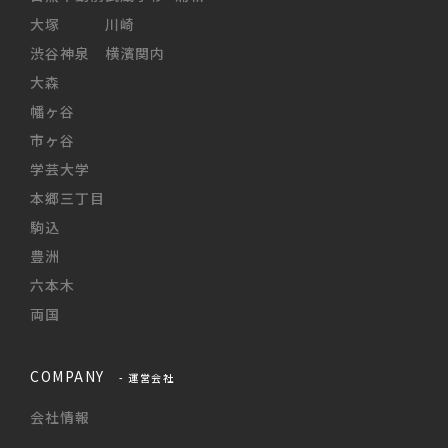
大塚
川崎
渋谷神泉
横濱関内
大森
幡ヶ谷
市ヶ谷
学芸大学
本郷三丁目
駒込
豊洲
六本木
両国
COMPANY
- 運営会社
会社情報