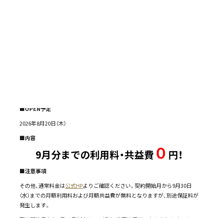
ご興味のある方はお早めにお問い合わせください！
OPEN記念キャンペーンのご紹介！
■対象プラン
Co-WORKING・ROOM
■対象者
2026年8月31日（月）までにご契約を開始された方
■OPEN予定
2026年8月20日
（木）
■内容
０
9月分までの利用料・共益費
円！
■注意事項
その他、通常料金は
公式HP
よりご確認ください。契約開始月から9月30日
（水）までの月額利用料および月額共益費が無料となりますが、別途保証料が
発生します。