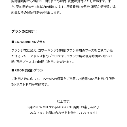
契約開始月から9月30日（水）までの解約・変更は受付いたしかねます。 ま
た、契約開始から1年以内の解約に対し、月額費用1か月分 （税込） 相当額の違
約金とその保証料5%が発生します。
プランのご紹介！
■Co-WORKINGプラン
ラウンジ席に加え、コワーキング24時間プラン専用のブースをご利用いた
だけるフリーアドレス制のプランです。ラウンジ席の利用時間は7時～23
時、専用ブースは24時間ご利用いただけます。
■ROOM(個室)プラン
ご利用人数に応じて、1名～5名の個室をご用意。24時間・365日利用、住所登
記・ポスト利用が可能です。
以上です！
8月にNEW OPENするMID POINT両国、お楽しみに♪
みなさまのお問い合わせをお待ちしております！