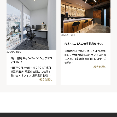
2026/06/01
六本木に、1人の仕事拠点を持つ。
信頼される住所を、 思ったより現実
2026/06/10
的に。 六本木駅直結のオフィスビル
6月│限定キャンペーン！シェアオフ
に入居。 1名用個室が48,400円〜ご
ィス「MID…
契約可…
続きを読む
~NEW OPEN物件~ MID POINT浦和
埼玉初出店！埼玉の玄関口に位置す
るシェアオフィス JR京浜東北線…
続きを読む