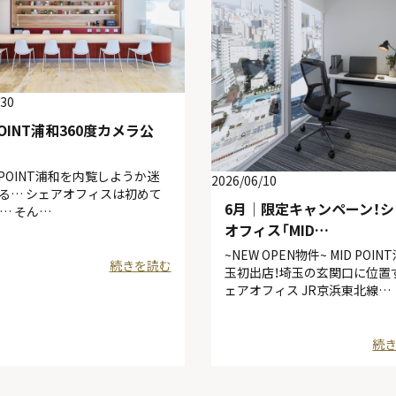
/30
POINT浦和360度カメラ公
 POINT浦和を内覧しようか迷
2026/06/10
る… シェアオフィスは初めて
6月│限定キャンペーン！
… そん…
オフィス「MID…
~NEW OPEN物件~ MID POIN
続きを読む
玉初出店！埼玉の玄関口に位置
ェアオフィス JR京浜東北線…
続