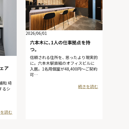
2026/06/01
六本木に、1人の仕事拠点を持
つ。
信頼される住所を、 思ったより現実的
に。 六本木駅直結のオフィスビルに
シェア
入居。 1名用個室が48,400円〜ご契約
可…
T浦和 埼
続きを読む
するシ
きを読む