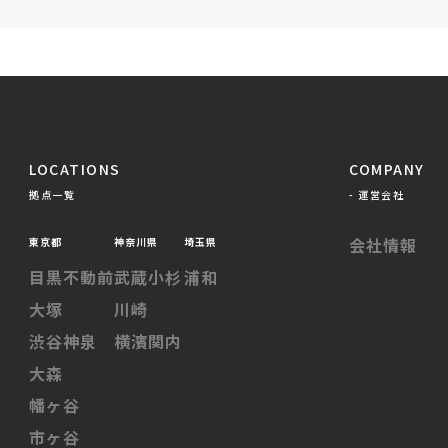
LOCATIONS
COMPANY
拠点一覧
- 運営会社
会社情報
東京都
神奈川県
埼玉県
目黒不動前
武蔵小杉
浦和
大塚
川崎
渋谷神泉
横濱関内
大森
幡ヶ谷
市ヶ谷