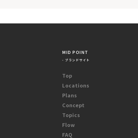
MID POINT
- ブランドサイト
Top
Locations
Plans
Concept
Topics
Flow
FAQ