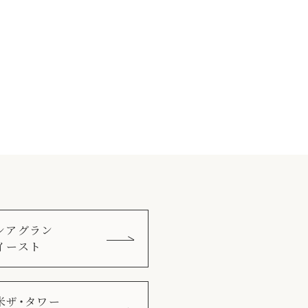
シアグラン
イースト
米ザ・タワー