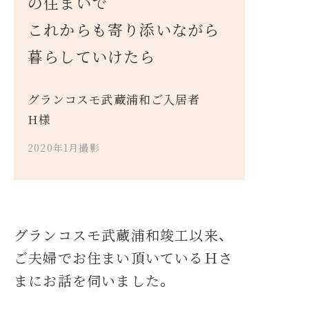
の住まいで
これからも寄り添いながら
暮らしていけたら
グランコスモ武蔵浦和ご入居者
H様
2020年1月撮影
グランコスモ武蔵浦和竣工以来、
ご夫婦でお住まい頂いているＨさ
03-5444-3583
まにお話を伺いました。
お問合せ
株式会社コスモスライフサポート