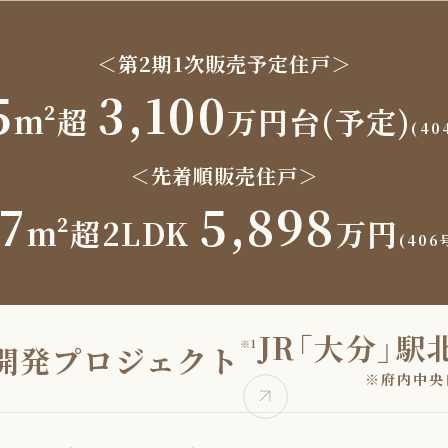
＜第2期1次販売予定住戸＞
5
3,100
m²超
万円台(予定)
(40
＜先着順販売住戸＞
7
5,898
m²超2LDK
万円
(406
JR「大分」駅
※1
開発プロジェクト
※府内中央