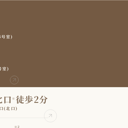
4号室)
号室)
北口
徒歩2分
※
口(北口)
※2