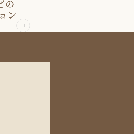
どの
ョン