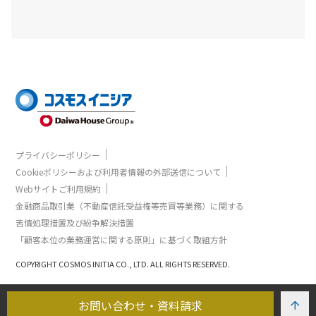
｜
プライバシーポリシー
｜
Cookieポリシーおよび利用者情報の外部送信について
｜
Webサイトご利用規約
金融商品取引業（不動産信託受益権等売買等業務）に関する
苦情処理措置及び紛争解決措置
「顧客本位の業務運営に関する原則」に基づく取組方針
COPYRIGHT COSMOS INITIA CO., LTD. ALL RIGHTS RESERVED.
お問い合わせ・資料請求