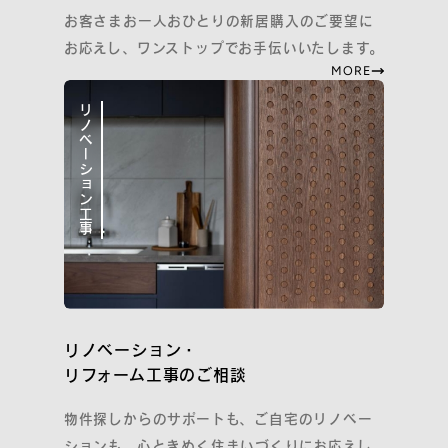
お客さまお一人おひとりの新居購入のご要望に
お応えし、ワンストップでお手伝いいたします。
プライバシーポリシー
MORE
Cookieポリシーおよび利用者情報の外部送信について
Webサイト利用規約
リノベーション工事
『コスモスイニシア友の会』会員規約
コーポレートサイト
リノベーション・
COPYRIGHT
リフォーム工事のご相談
COSMOS INITIA CO., LTD. ALL RIGHTS RESERVED.
物件探しからのサポートも、ご自宅のリノベー
ションも。心ときめく住まいづくりにお応えし