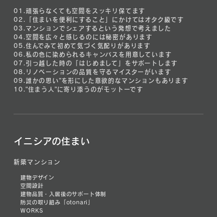
01.
頑張らなくても空間をスッキリ保てます
02.
「住まいを便利にすること」にかけてはオタク級です
03.
マンションでシェアするという発想で考えました
04.
空間を広々と感じるのには秘密があります
05.
住んでみて初めて気づく気配りがあります
06.
私の色に染められるキャンバスを用意しています
07.
引っ越した時の「はじめまして」をサポートします
08.
リノベーションの品質を守るマイスターがいます
09.
誰かの思い”を形にした意欲的なマンションもあります
10.
“住まう人”に寄り添うのがモットーです
イニシアの住まい
新築マンション
建物デザイン
空間設計
建物品質・入居後のサポート体制
防災の取り組み「otonari」
WORKS