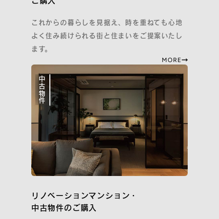
ご購入
イニシアのサステナビリティ活動
ご紹介特典
これからの暮らしを見据え、時を重ねても心地
再取引特典
よく住み続けられる街と住まいをご提案いたし
すごしかたコンシェルジュ
ます。
MORE
SNS
中古物件
Instagram
Facebook
YouTube
note
住まいのトピックス
リノベーションマンション・
中古物件のご購入