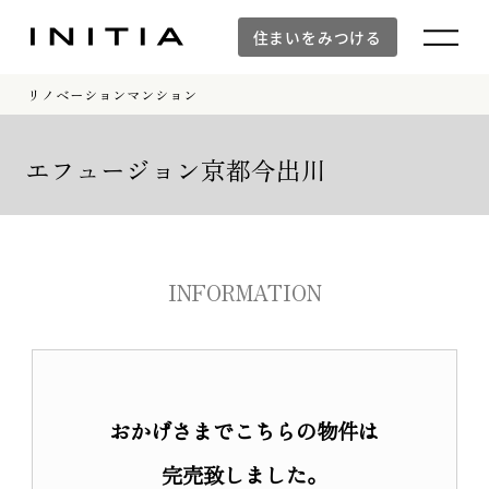
住まいをみつける
リノベーションマンション
住まいをみつける
エフュージョン京都今出川
新築マンション
INFORMATION
新築マンションTOP
建物デザイン
空間設計
イニシアラウンジ三田
おかげさまでこちらの物件は
建物品質・入居後のサポート体制
防災の取り組み「otonari」
完売致しました。
WORKS