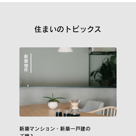
新築一戸建
街づくり品質
空間品質
サポート品質
住まいのトピックス
WORKS
こだわりと気づかいが細かすぎて伝わらない
イニシア10のこと
新築物件
私たちについて
イニシアラウンジ三田
売却・買い替え・買取りのご相談
サービス＆サポート
新築マンション・新築一戸建の
住まいのコラム