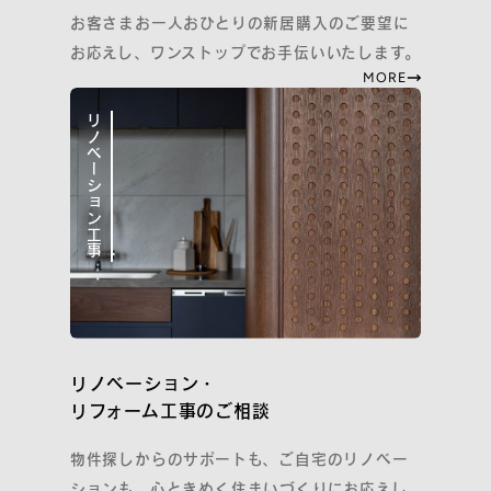
お客さまお一人おひとりの新居購入のご要望に
お応えし、ワンストップでお手伝いいたします。
プライバシーポリシー
MORE
Cookieポリシーおよび利用者情報の外部送信について
Webサイト利用規約
リノベーション工事
『コスモスイニシア友の会』会員規約
コーポレートサイト
リノベーション・
COPYRIGHT
リフォーム工事のご相談
COSMOS INITIA CO., LTD. ALL RIGHTS RESERVED.
物件探しからのサポートも、ご自宅のリノベー
ションも。心ときめく住まいづくりにお応えし