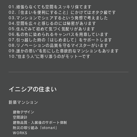
01.
頑張らなくても空間をスッキリ保てます
02.
「住まいを便利にすること」にかけてはオタク級です
03.
マンションでシェアするという発想で考えました
04.
空間を広々と感じるのには秘密があります
05.
住んでみて初めて気づく気配りがあります
06.
私の色に染められるキャンバスを用意しています
07.
引っ越した時の「はじめまして」をサポートします
08.
リノベーションの品質を守るマイスターがいます
09.
誰かの思い”を形にした意欲的なマンションもあります
10.
“住まう人”に寄り添うのがモットーです
イニシアの住まい
新築マンション
建物デザイン
空間設計
建物品質・入居後のサポート体制
防災の取り組み「otonari」
WORKS