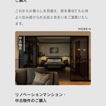
ご購入
イニシアのサステナビリティ活動
ご紹介特典
これからの暮らしを見据え、時を重ねても心地
再取引特典
よく住み続けられる街と住まいをご提案いたし
すごしかたコンシェルジュ
ます。
MORE
SNS
中古物件
Instagram
Facebook
YouTube
note
住まいのトピックス
リノベーションマンション・
中古物件のご購入