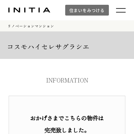
住まいをみつける
リノベーションマンション
住まいをみつける
コスモハイセレサグラシエ
新築マンション
INFORMATION
新築マンションTOP
建物デザイン
空間設計
イニシアラウンジ三田
おかげさまでこちらの物件は
建物品質・入居後のサポート体制
防災の取り組み「otonari」
完売致しました。
WORKS