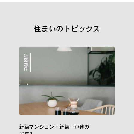
新築一戸建
街づくり品質
空間品質
サポート品質
住まいのトピックス
WORKS
こだわりと気づかいが細かすぎて伝わらない
イニシア10のこと
新築物件
私たちについて
イニシアラウンジ三田
売却・買い替え・買取りのご相談
サービス＆サポート
新築マンション・新築一戸建の
住まいのコラム