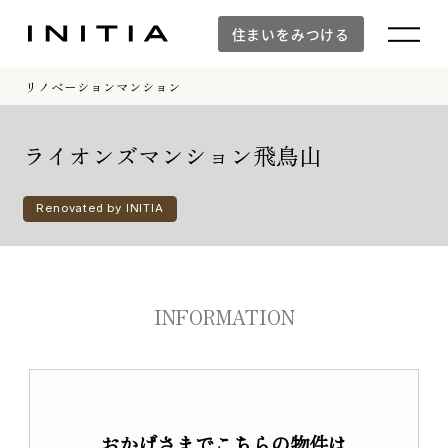
住まいをみつける
リノベーションマンション
住まいをみつける
ライオンズマンション飛鳥山
Renovated by INITIA
新築マンション
新築マンションTOP
INFORMATION
建物デザイン
空間設計
イニシアラウンジ三田
建物品質・入居後のサポート体制
防災の取り組み「otonari」
おかげさまでこちらの物件は
WORKS