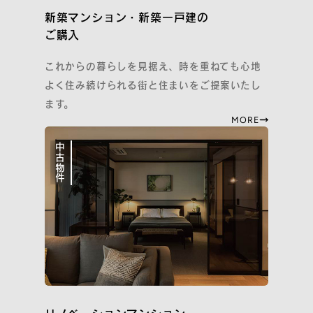
イニシアのサステナビリティ活動
新築マンション・新築一戸建の
ご紹介特典
ご購入
再取引特典
すごしかたコンシェルジュ
これからの暮らしを見据え、時を重ねても心地
よく住み続けられる街と住まいをご提案いたし
SNS
ます。
MORE
Instagram
Facebook
YouTube
note
中古物件
住まいのトピックス