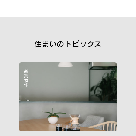
新築一戸建
街づくり品質
空間品質
サポート品質
WORKS
こだわりと気づかいが細かすぎて伝わらない
住まいのトピックス
イニシア10のこと
私たちについて
新築物件
イニシアラウンジ三田
売却・買い替え・買取りのご相談
サービス＆サポート
住まいのコラム