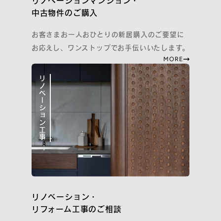
リノベーションマンション・
中古物件のご購入
プライバシーポリシー
お客さまお一人おひとりの新居購入のご要望に
Cookieポリシーおよび利用者情報の外部送信について
お応えし、ワンストップでお手伝いいたします。
Webサイト利用規約
MORE
『コスモスイニシア友の会』会員規約
コーポレートサイト
リノベーション工事
COPYRIGHT
COSMOS INITIA CO., LTD. ALL RIGHTS RESERVED.
リノベーション・
リフォーム工事のご相談